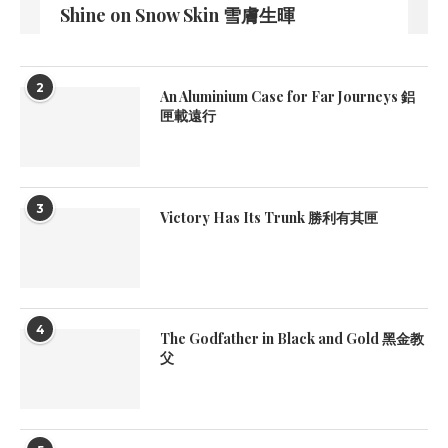
Shine on Snow Skin 雪膚生暉
2
An Aluminium Case for Far Journeys 鋁
匣載遠行
3
Victory Has Its Trunk 勝利有其匣
4
The Godfather in Black and Gold 黑金教
父