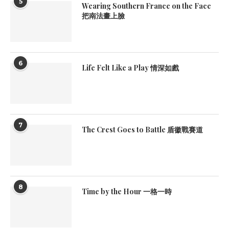
5
Wearing Southern France on the Face
把南法畫上臉
6
Life Felt Like a Play 情深如戲
7
The Crest Goes to Battle 盾徽戰賽道
8
Time by the Hour 一格一時