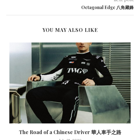
Octagonal Edge 八角藏鋒
YOU MAY ALSO LIKE
The Road of a Chinese Driver 華人車手之路