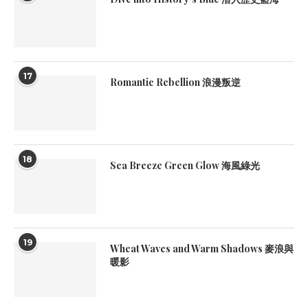
17
Romantic Rebellion 浪漫叛逆
18
Sea Breeze Green Glow 海風綠光
19
Wheat Waves and Warm Shadows 麥浪與
暖影