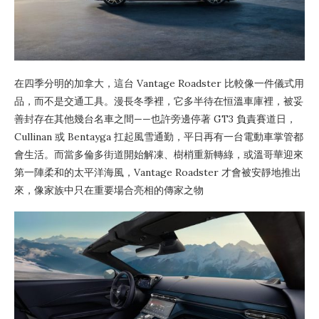
在四季分明的加拿大，這台 Vantage Roadster 比較像一件儀式用
品，而不是交通工具。漫長冬季裡，它多半待在恒溫車庫裡，被妥
善封存在其他幾台名車之間——也許旁邊停著 GT3 負責賽道日，
Cullinan 或 Bentayga 扛起風雪通勤，平日再有一台電動車掌管都
會生活。而當多倫多街道開始解凍、樹梢重新轉綠，或溫哥華迎來
第一陣柔和的太平洋海風，Vantage Roadster 才會被安靜地推出
來，像家族中只在重要場合亮相的傳家之物