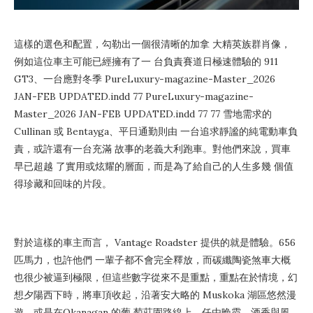
這樣的選色和配置，勾勒出一個很清晰的加拿 大精英族群肖像，
例如這位車主可能已經擁有了一 台負責賽道日極速體驗的 911
GT3、一台應對冬季 PureLuxury-magazine-Master_2026
JAN-FEB UPDATED.indd 77 PureLuxury-magazine-
Master_2026 JAN-FEB UPDATED.indd 77 77 雪地需求的
Cullinan 或 Bentayga、平日通勤則由 一台追求靜謐的純電動車負
責，或許還有一台充滿 故事的老義大利跑車。對他們來說，買車
早已超越 了實用或炫耀的層面，而是為了給自己的人生多幾 個值
得珍藏和回味的片段。
對於這樣的車主而言， Vantage Roadster 提供的就是體驗。656
匹馬力，也許他們 一輩子都不會完全釋放，而碳纖陶瓷煞車大概
也很少被逼到極限，但這些數字從來不是重點，重點在於情境，幻
想夕陽西下時，將車頂收起，沿著安大略的 Muskoka 湖區悠然漫
遊。或是在Okanagan 的葡 萄莊園路線上，任由晚霞、酒香與風