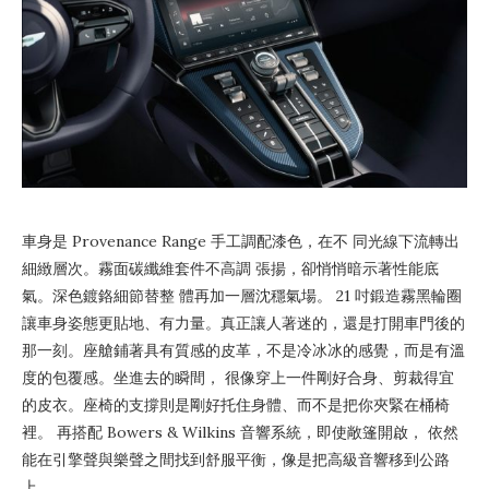
車身是 Provenance Range 手工調配漆色，在不 同光線下流轉出
細緻層次。霧面碳纖維套件不高調 張揚，卻悄悄暗示著性能底
氣。深色鍍鉻細節替整 體再加一層沈穩氣場。 21 吋鍛造霧黑輪圈
讓車身姿態更貼地、有力量。真正讓人著迷的，還是打開車門後的
那一刻。座艙鋪著具有質感的皮革，不是冷冰冰的感覺，而是有溫
度的包覆感。坐進去的瞬間， 很像穿上一件剛好合身、剪裁得宜
的皮衣。座椅的支撐則是剛好托住身體、而不是把你夾緊在桶椅
裡。 再搭配 Bowers & Wilkins 音響系統，即使敞篷開啟， 依然
能在引擎聲與樂聲之間找到舒服平衡，像是把高級音響移到公路
上。