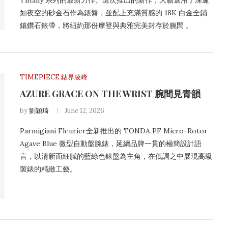
Tiffany 系列的最新力作。這次推出的新作，大膽選用了深邃
如夜空的砂金石作為錶盤，並配上充滿質感的 18K 白金全鋪
鑲鑽石錶帶，將紐約那份摩登與典雅完美封存於腕間 。
TIMEPIECE 錶界凌峰
AZURE GRACE ON THE WRIST 腕間見青韻
by
劉穎琦
June 12, 2026
Parmigiani Fleurier全新推出的 TONDA PF Micro-Rotor
Agave Blue 微型自動盤腕錶，延續品牌一貫的極簡設計語
言，以清新而細膩的藍綠色錶盤為主角，在低調之中展現高級
製錶的精緻工藝。