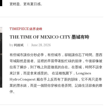
更輕盈、更有夏日感。
TIMEPIECE 錶界凌峰
THE TIME OF MEXICO CITY 墨城有時
by
柯維斌
June 28, 2026
有些城市讓你分秒必爭，有些城市，卻能讓你忘了時間。墨西
哥城顯然是後者。這裡的早晨帶著點忙碌的規律，午後卻像被
拉長了腳步，到了晚上則是徹底的自在。在墨城，時間不該拿
來計算，而是拿來感受的。 在這種氛圍下，Longines
HydroConquest 戴在手上反而有了新的韻味，它不再只是專
業的潛水錶，而是一個陪你穿梭在巷弄間、記錄生活節奏的夥
伴。