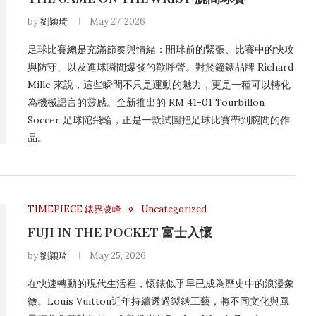
by
劉穎琦
May 27, 2026
足球比賽總是充滿節奏與情緒：開球前的緊張、比賽中的快攻
與防守、以及進球瞬間爆發的歡呼聲。對於鐘錶品牌 Richard
Mille 來說，這些瞬間不只是運動的魅力，更是一種可以轉化
為機械語言的靈感。全新推出的 RM 41-01 Tourbillon
Soccer 足球陀飛輪，正是一款試圖把足球比賽帶到腕間的作
品。
TIMEPIECE 錶界凌峰
Uncategorized
FUJI IN THE POCKET 富士入懷
by
劉穎琦
May 25, 2026
在快速轉動的現代生活裡，懷錶似乎早已成為歷史中的浪漫象
徵。Louis Vuitton近年持續透過製錶工藝，將不同文化與風