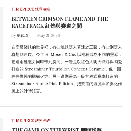
TIMEPIECE 錶界凌峰
BETWEEN CRIMSON FLAME AND THE
RACETRACK 紅焰與賽道之間
by
劉穎琦
May 31, 2026
在高級製錶的世界裡，有些腕錶讓人著迷於工藝，有些則讓人
聯想到速度。今年 H. Moser & Cie. 以兩種截然不同的靈感，
把這兩種魅力同時帶到腕間。一邊是以紅色大明火琺瑯與陶瓷
打造的 Streamliner Tourbillon Concept Ceramic，像一團
靜靜燃燒的機械火焰。另一邊則是為一級方程式賽車打造的
Streamliner Alpine Pink Edition，把賽道的速度與節奏化作
腕上的計時語言。
TIMEPIECE 錶界凌峰
THE GAME ON THE WRIST 腕間球賽