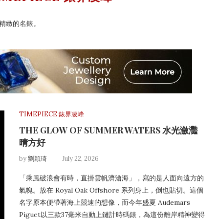
向您介紹精緻的名錶。
TIMEPIECE 錶界凌峰
THE GLOW OF SUMMER WATERS 水光瀲灩
晴方好
by
劉穎琦
July 22, 2026
「乘風破浪會有時，直掛雲帆濟滄海」，寫的是人面向遠方的
氣魄。放在 Royal Oak Offshore 系列身上，倒也貼切。這個
名字原本便帶著海上競速的想像，而今年盛夏 Audemars
Piguet以三款37毫米自動上鏈計時碼錶，為這份離岸精神變得