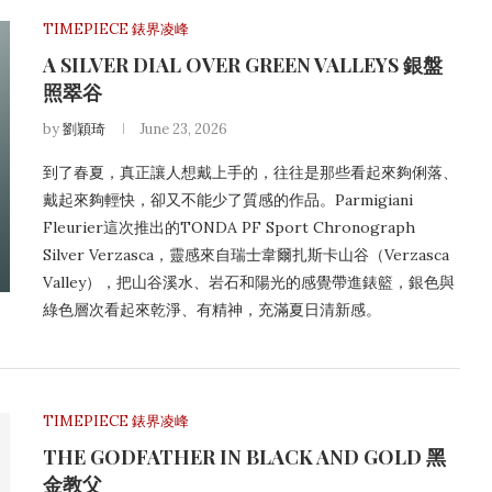
TIMEPIECE 錶界凌峰
A SILVER DIAL OVER GREEN VALLEYS 銀盤
照翠谷
by
劉穎琦
June 23, 2026
到了春夏，真正讓人想戴上手的，往往是那些看起來夠俐落、
戴起來夠輕快，卻又不能少了質感的作品。Parmigiani
Fleurier這次推出的TONDA PF Sport Chronograph
Silver Verzasca，靈感來自瑞士韋爾扎斯卡山谷（Verzasca
Valley），把山谷溪水、岩石和陽光的感覺帶進錶籃，銀色與
綠色層次看起來乾淨、有精神，充滿夏日清新感。
TIMEPIECE 錶界凌峰
THE GODFATHER IN BLACK AND GOLD 黑
金教父