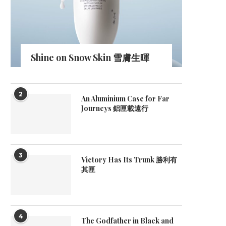
Shine on Snow Skin 雪膚生暉
2
An Aluminium Case for Far
Journeys 鋁匣載遠行
3
Victory Has Its Trunk 勝利有
其匣
4
The Godfather in Black and