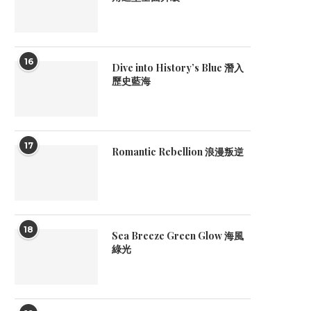
16
Dive into History’s Blue 潛入
歷史藍海
17
Romantic Rebellion 浪漫叛逆
18
Sea Breeze Green Glow 海風
綠光