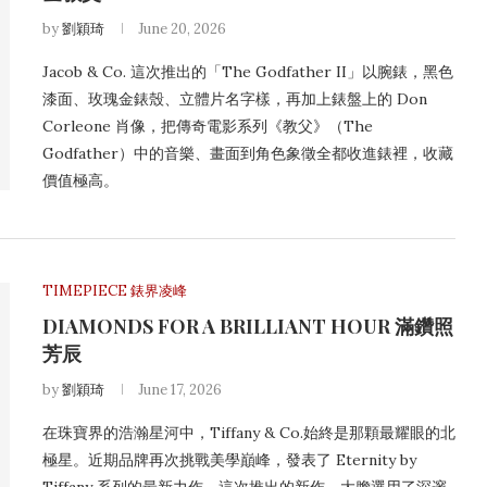
by
劉穎琦
June 20, 2026
Jacob & Co. 這次推出的「The Godfather II」以腕錶，黑色
漆面、玫瑰金錶殼、立體片名字樣，再加上錶盤上的 Don
Corleone 肖像，把傳奇電影系列《教父》（The
Godfather）中的音樂、畫面到角色象徵全都收進錶裡，收藏
價值極高。
TIMEPIECE 錶界凌峰
DIAMONDS FOR A BRILLIANT HOUR 滿鑽照
芳辰
by
劉穎琦
June 17, 2026
在珠寶界的浩瀚星河中，Tiffany & Co.始終是那顆最耀眼的北
極星。近期品牌再次挑戰美學巔峰，發表了 Eternity by