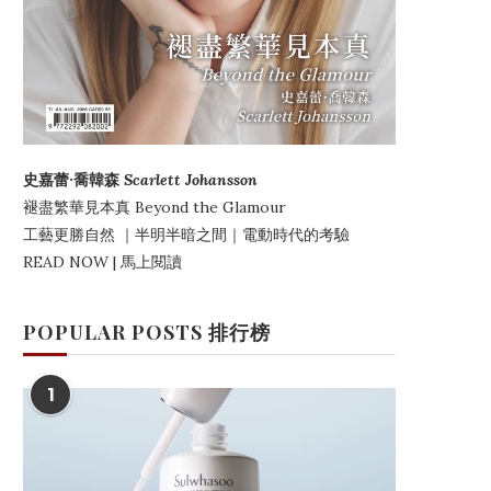
史嘉蕾·喬韓森
Scarlett Johansson
褪盡繁華見本真
Beyond the Glamour
工藝更勝自然
｜
半明半暗之間
｜電動時代的考驗
READ NOW | 馬上閱讀
POPULAR POSTS 排行榜
1