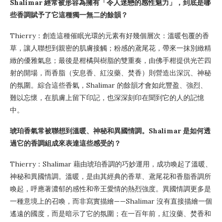
Shalimar 經常被形容為擁有「令人迷戀的感性魅力」，到底是哪
些香調賦予了它這種獨一無二的餘韻？
Thierry：創造這種催眠光環的元素有好幾個層次：溫暖包覆的香
草，讓人聯想到親密的肌膚接觸；粉感的鳶尾花，帶來一抹別緻精
緻的優雅氣息；最後是柑橘與樹脂的雙重奏，由佛手柑提供光芒四
射的開場，而香脂（安息香、紅沒藥、焚香）則營造出深沉、神秘
的氛圍。綜合這些香氣，Shalimar 的餘韻才會如此豐盈、強烈、
難以忘懷，在肌膚上留下印記，也深深刻印在聞到它的人的記憶
中。
琥珀香氣常被聯想到溫暖、神秘和異國情調。Shalimar 是如何透
過它的香調組成來表達這些感受的？
Thierry：Shalimar 藉由琥珀香調的巧妙運用，成功喚起了溫暖、
神秘和異國情調。溫暖，是由其經典的香草、鳶尾花和香脂香調所
喚起，呼應著濃郁的感性和帝王愛情的熱烈強度。異國情調更多是
一種意境上的召喚，而非寫實描繪——Shalimar 沒有直接描繪一個
遙遠的國度，而是暗示了它的氛圍；在一百年前，紅沒藥、焚香和