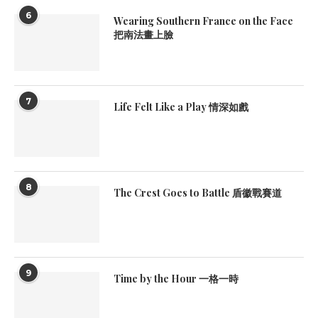
6
Wearing Southern France on the Face
把南法畫上臉
7
Life Felt Like a Play 情深如戲
8
The Crest Goes to Battle 盾徽戰賽道
9
Time by the Hour 一格一時