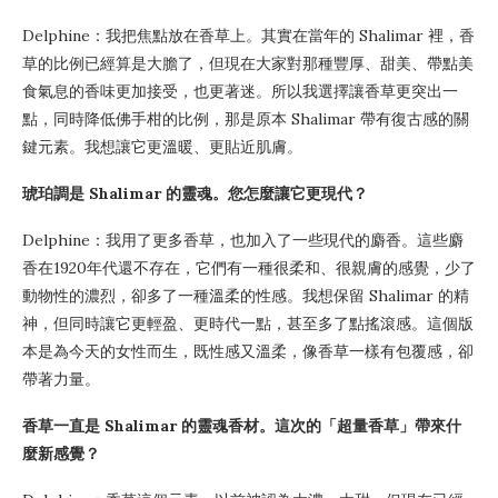
Delphine：我把焦點放在香草上。其實在當年的 Shalimar 裡，香
草的比例已經算是大膽了，但現在大家對那種豐厚、甜美、帶點美
食氣息的香味更加接受，也更著迷。所以我選擇讓香草更突出一
點，同時降低佛手柑的比例，那是原本 Shalimar 帶有復古感的關
鍵元素。我想讓它更溫暖、更貼近肌膚。
琥珀調是 Shalimar 的靈魂。您怎麼讓它更現代？
Delphine：我用了更多香草，也加入了一些現代的麝香。這些麝
香在1920年代還不存在，它們有一種很柔和、很親膚的感覺，少了
動物性的濃烈，卻多了一種溫柔的性感。我想保留 Shalimar 的精
神，但同時讓它更輕盈、更時代一點，甚至多了點搖滾感。這個版
本是為今天的女性而生，既性感又溫柔，像香草一樣有包覆感，卻
帶著力量。
香草一直是 Shalimar 的靈魂香材。這次的「超量香草」帶來什
麼新感覺？