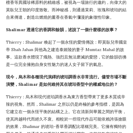
檀香等異國珍稀原料的精緻感，被視為一場旅行的邀約，向偉大的
莫臥兒王朝的印度致敬。而神秘感，則通過茉莉、玫瑰和琥珀的結
合來傳達，創造出燃燒的薰香在香氣中瀰漫的象徵性印象。
Shalimar 透過它的香調和餘韻，述說了一個什麼樣的故事？
Thierry：Shalimar 喚起了一個永恆的愛情傳說：即莫臥兒帝國皇
帝 Shah Jahan 與他為之建造泰姬陵的妻子 Mumtaz Mahal 的故
事。這款香水體現了熾熱、強烈且無法磨滅的愛戀，它的餘韻彷彿
是一位完全擁抱自身女性魅力的迷人女子留下的氣息。
現今，烏木和各種現代演繹的琥珀調香水非常流行。儘管市場不斷
演變，Shalimar 是如何維持其在琥珀香型中的權威地位的？
Thierry：烏木和現代琥珀調香水為東方香型帶來了更多木質或辛
辣的視角。然而，Shalimar 之所以仍是終極的參考指標，是因為
它建立在一個永恆平衡的結構之上。它在清新與華麗之間的平衡，
使其跨越時代而經久不衰。相較於一些現代作品可能依賴誇張搶眼
的效果，Shalimar 的琥珀-香草香調配比堪稱完美。它擁有獨特的