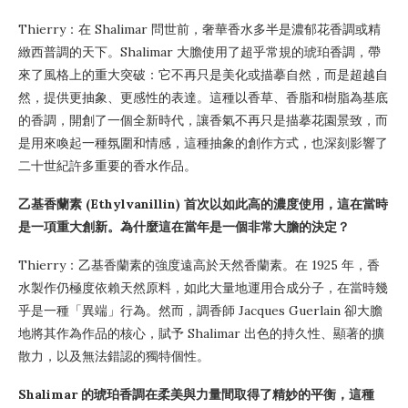
Thierry：在 Shalimar 問世前，奢華香水多半是濃郁花香調或精
緻西普調的天下。Shalimar 大膽使用了超乎常規的琥珀香調，帶
來了風格上的重大突破：它不再只是美化或描摹自然，而是超越自
然，提供更抽象、更感性的表達。這種以香草、香脂和樹脂為基底
的香調，開創了一個全新時代，讓香氣不再只是描摹花園景致，而
是用來喚起一種氛圍和情感，這種抽象的創作方式，也深刻影響了
二十世紀許多重要的香水作品。
乙基香蘭素 (Ethylvanillin) 首次以如此高的濃度使用，這在當時
是一項重大創新。為什麼這在當年是一個非常大膽的決定？
Thierry：乙基香蘭素的強度遠高於天然香蘭素。在 1925 年，香
水製作仍極度依賴天然原料，如此大量地運用合成分子，在當時幾
乎是一種「異端」行為。然而，調香師 Jacques Guerlain 卻大膽
地將其作為作品的核心，賦予 Shalimar 出色的持久性、顯著的擴
散力，以及無法錯認的獨特個性。
Shalimar 的琥珀香調在柔美與力量間取得了精妙的平衡，這種