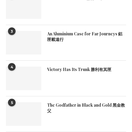
3
An Aluminium Case for Far Journeys 鋁
匣載遠行
4
Victory Has Its Trunk 勝利有其匣
5
The Godfather in Black and Gold 黑金教
父