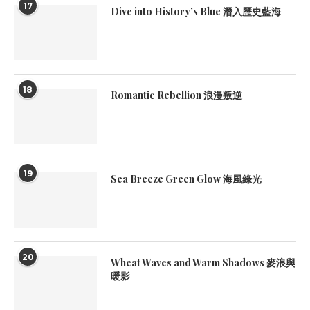
17
Dive into History’s Blue 潛入歷史藍海
18
Romantic Rebellion 浪漫叛逆
19
Sea Breeze Green Glow 海風綠光
20
Wheat Waves and Warm Shadows 麥浪與
暖影