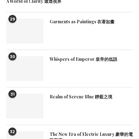
A World of Clarity 通透視界
29
Garments as Paintings 衣著如畫
30
Whispers of Emperor 皇帝的低語
31
Realm of Serene Blue 靜藍之境
32
The New Era of Electric Luxury 豪華的電