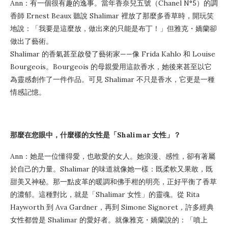
Ann：有一個很有趣的逸事。當年香奈兒五號（Chanel N°5）的調
香師 Ernest Beaux 聽說 Shalimar 裡放了那麼多香草時，開玩笑
地說：「我要是這麼放，做出來的只能是布丁！」但雅克・嬌蘭卻
做出了藝術。
Shalimar 的香氣甚至啟發了藝術家——像 Frida Kahlo 和 Louise
Bourgeois。Bourgeois 的母親愛用這款香水，她後來甚至以它
為靈感創作了一件作品。可見 Shalimar 不只是香水，它更是一種
情感記憶。
那麼在您眼中，什麼樣的女性是「Shalimar 女性」？
Ann：她是一位懂得愛，也敢愛的女人。她浪漫、感性，卻有著屬
於自己的力量。Shalimar 的味道就像她一樣：既柔軟又果敢，既
甜美又神秘。那一點皮革的暖調和佛手柑的明亮，正好平衡了香草
的濃郁。這種對比，就是「Shalimar 女性」的靈魂。從 Rita
Hayworth 到 Ava Gardner，再到 Simone Signoret，許多經典
女性都曾是 Shalimar 的愛好者。就像雅克・嬌蘭說的：「噴上