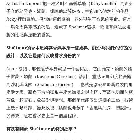
友 Justin Dupont 把一種名叫乙基香草醛（Ethylvanillin）的新分
子介紹給雅克・嬌蘭。據說他出於好奇，把它加入他之前的作品
Jicky 裡做實驗。沒想到這個舉動，意外誕生了香氣的革命。這是
一場化學與靈感的巧遇，造就了 Shalimar這樣一款擁有無法被複
製的性感與溫暖的香氛。
Shalimar的香水瓶與其香氣本身一樣經典。能否為我們介紹它的
設計，以及它是如何反映香水身份的？
Ann：沒錯，那個瓶子本身就是一件藝術品。它由雅克・嬌蘭的姪
子雷蒙・嬌蘭（Raymond Guerlain）設計，靈感來自印度拉合爾
的沙利瑪花園（Shalimar Garden），也就是啟發泰姬瑪哈陵的那
座愛之園。瓶身下方的弧形基座象徵穩定與永恆，而藍色切面的瓶
蓋像一顆寶石，象徵愛與夢想。那個年代能做出這樣的工藝，技術
上幾乎是奇蹟。從此以後，嬌蘭也開創了「香氣與瓶身一體設計」
的傳統，這在香水史上是一個里程碑。
有沒有關於 Shalimar 的特別故事？