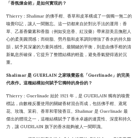
「香氛煉金術」是如何實現的？
Thierry：Shalimar 的佛手柑、香草和皮革構成了一個獨一無二的
嗅覺印記，讓人一聞難忘。這一切都來自於對比手法的運用：香
草、乙基香蘭素和香脂（例如安息香、紅沒藥）帶來甜美且撫慰人
心的柔美圓潤感；而樹脂、勞丹脂和皮革調則增強了香水的持久餘
韻，賦予其深邃的力量與感性。最關鍵的平衡，則是由佛手柑的清
新氣息所確保，它提升了整體結構的輕盈，避免香氣變得過於沉
重。
Shalimar 是 GUERLAIN 之家嗅覺簽名「Guerlinade」的完美
代表作。這種結構如何賦予它獨特的身份的？
Thierry：Guerlinade 始於 1921 年，是 GUERLAIN 獨有的嗅覺
標誌，由數種反覆使用的關鍵香材混合而成，包括佛手柑、鳶尾
花、玫瑰、茉莉、香草和零陵香豆。Shalimar 是 Guerlinade 最
傑出的體現之一，這種結構賦予了香水卓越的連貫性、深度和持久
力，讓 GUERLAIN 旗下的香水能夠被人一聞即識。