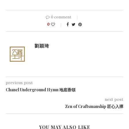
0 comment
0
劉穎琦
previous post
Chanel Underground Hymn 地底香頌
next post
Zen of Craftsmanship 匠心入禪
YOU MAY ALSO LIKE