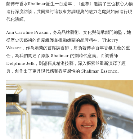
蘭傳奇香水Shalimar誕生一百週年，《至尊》邀請了三位核心人物
進行深度訪談，共同探討這款東方調經典的魅力之處與如何進行現
代化演繹。
Ann Caroline Prazan，身為品牌藝術、文化與傳承部門總監，她
從歷史與藝術的角度維護並推動嬌蘭的品牌精神。Thierry
Wasser，作為嬌蘭的首席調香師，肩負著傳承百年香氛工藝的重
任，為我們闡述了原版 Shalimar 的劃時代意義。而調香師
Delphine Jelk，則憑藉其精湛技藝，深入探索並重新演繹了經
典，創作出了更具現代感和香草感性的 Shalimar Essence。