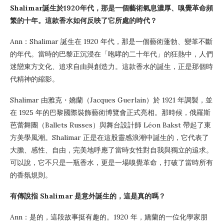
Shalimar誕生於1920年代，那是一個藝術氣息濃厚、嗅覺革命頻
繁的十年。這款香水如何反映了它所處的時代？
Ann：Shalimar 誕生在 1920 年代，那是一個藝術蓬勃、變革不斷
的年代。當時的巴黎正沉浸在「咆哮的二十年代」的狂熱中，人們
迷戀東方文化、追求自由與創造力。這款香水的誕生，正是那個時
代精神的縮影。
Shalimar 由雅克・嬌蘭（Jacques Guerlain）於 1921 年調製，並
在 1925 年的巴黎國際裝飾藝術博覽會正式亮相。那時候，俄羅斯
芭蕾舞團（Ballets Russes）與舞台設計師 Léon Bakst 帶起了東
方美學風潮。Shalimar 正是在這股靈感浪潮中誕生的，它代表了
大膽、感性、自由，完美地呼應了當時女性對自我與獨立的追求。
可以說，它不只是一瓶香水，更是一場嗅覺革命，打破了當時所有
的香氛規則。
有傳說指 Shalimar 是意外誕生的，這是真的嗎？
Ann：是的，這段故事挺有趣的。1920 年，嬌蘭的一位化學家朋