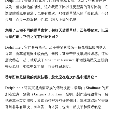
Delphine：香草這個元素，以前被認為太濃、太甜，但現在已經
成為一種被擁抱的感性。這次我用了比以往更豐富的香草比例，它
讓整體香氣更飽滿，也更有層次。那種香草帶來的「美食感」不只
是甜，而是一種溫暖、性感、讓人上癮的氣息。
您用了三種不同的香草素材，包括天然香草精、乙基香蘭素、以及
香草酊劑，它們之間有什麼不同？
Delphine：它們各有角色。乙基香蘭素帶來一種像甜點般的誘人
香氣；香草酊劑則比較自然、辛辣，甚至帶點皮革與煙燻感。這些
層次疊在一起，就形成了 Shalimar Essence 那種既熟悉又全新的
香草氣息，柔軟中帶力量，甜美裡藏深度。
香草酊劑是嬌蘭的獨家技藝，您怎麼在這次作品中運用它？
Delphine：這其實是嬌蘭家族的傳統技術，最早由 Shalimar 的原
創者雅克・嬌蘭（Jacques Guerlain）發明。製作過程很費時，要
把香草豆莢切開後，放進酒精裡浸泡好幾個月。這樣萃取出的香草
香氣非常有層次，有辛香、有木質，也有一點皮革和煙燻氣息。