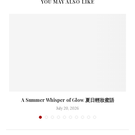
YOU MAY ALSO LIKE
A Summer Whisper of Glow 夏日輕妝蜜語
July 20, 2026