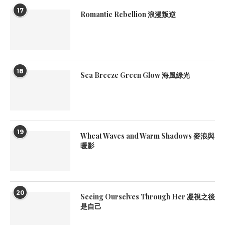
17
Romantic Rebellion 浪漫叛逆
18
Sea Breeze Green Glow 海風綠光
19
Wheat Waves and Warm Shadows 麥浪與
暖影
20
Seeing Ourselves Through Her 凝視之後
是自己