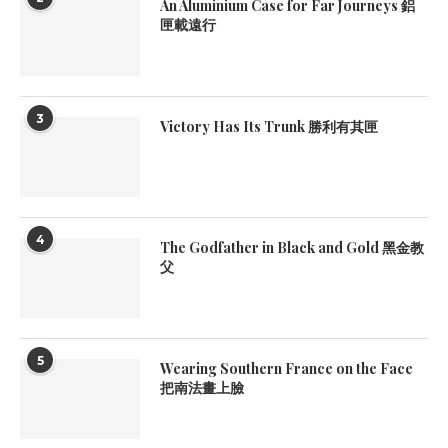
An Aluminium Case for Far Journeys 鋁
匣載遠行
3
Victory Has Its Trunk 勝利有其匣
4
The Godfather in Black and Gold 黑金教
父
5
Wearing Southern France on the Face
把南法畫上臉