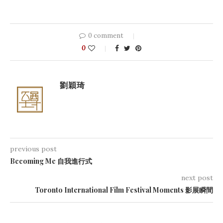
0 comment
0
劉穎琦
previous post
Becoming Me 自我進行式
next post
Toronto International Film Festival Moments 影展瞬間