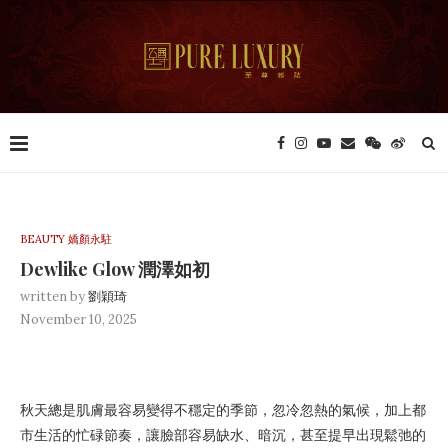
BEAUTY 嬌顏永駐
Dewlike Glow 潤澤如初
written by
劉穎琦
November 10, 2025
秋天總是肌膚最容易變得不穩定的季節，忽冷忽熱的氣候，加上都
市生活的忙碌節奏，讓臉部容易缺水、暗沉，甚至提早出現鬆弛的