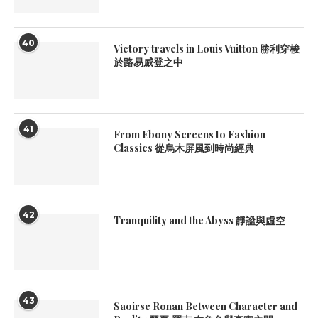
40
Victory travels in Louis Vuitton 勝利穿梭
於路易威登之中
41
From Ebony Screens to Fashion
Classics 從烏木屏風到時尚經典
42
Tranquility and the Abyss 靜謐與虛空
43
Saoirse Ronan Between Character and