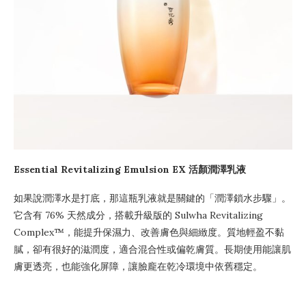
Essential Revitalizing Emulsion EX 活顏潤澤乳液
如果說潤澤水是打底，那這瓶乳液就是關鍵的「潤澤鎖水步驟」。
它含有 76% 天然成分，搭載升級版的 Sulwha Revitalizing
Complex™，能提升保濕力、改善膚色與細緻度。質地輕盈不黏
膩，卻有很好的滋潤度，適合混合性或偏乾膚質。長期使用能讓肌
膚更透亮，也能強化屏障，讓臉龐在乾冷環境中依舊穩定。