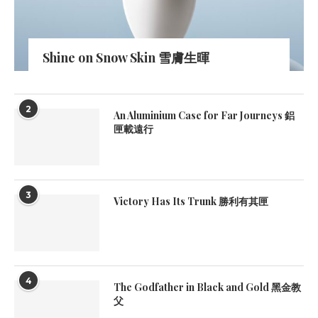
Shine on Snow Skin 雪膚生暉
2
An Aluminium Case for Far Journeys 鋁
匣載遠行
3
Victory Has Its Trunk 勝利有其匣
4
The Godfather in Black and Gold 黑金教
父