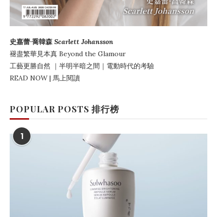
史嘉蕾·喬韓森
Scarlett Johansson
褪盡繁華見本真
Beyond the Glamour
工藝更勝自然
｜
半明半暗之間
｜電動時代的考驗
READ NOW | 馬上閱讀
POPULAR POSTS 排行榜
1