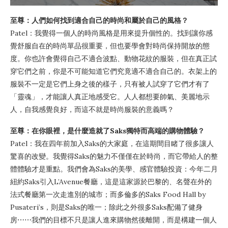
至尊：人們如何找到適合自己的時尚和屬於自己的風格？
Patel：我覺得一個人的時尚風格是用來提升個性的。找到讓你感
覺舒服自在的時尚單品很重要，但也要學會對時尚保持開放的態
度。你也許會覺得自己不適合波點、動物花紋的服裝，但在真正試
穿它們之前，你是不可能知道它們究竟適不適合自己的。衣架上的
服裝不一定是它們上身之後的樣子，只有被人試穿了它們才有了
「靈魂」，才能讓人真正地感受它。人人都想要帥氣、美麗地示
人，自我感覺良好，而這不就是時尚服裝的意義嗎？
至尊：在你眼裡，是什麼造就了Saks獨特而高端的購物體驗？
Patel：我在四年前加入Saks的大家庭，在這期間目睹了很多讓人
驚喜的改變。我覺得Saks的魅力不僅僅在於時尚，而它帶給人的整
體體驗才是重點。我們會為Saks的美學、感官體驗投資：今年二月
紐約Saks引入L’Avenue餐廳，這是這家源於巴黎的、名聲在外的
法式餐廳第一次走進別的城市；而多倫多的Saks Food Hall by
Pusateri’s，則是Saks的唯一；除此之外很多Saks配備了健身
房⋯⋯我們的目標不只是讓人進來購物然後離開，而是構建一個人