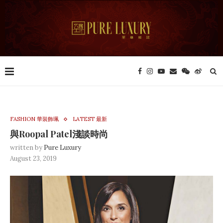
FASHION 華裝飾珮
LATEST 最新
與Roopal Patel淺談時尚
written by
Pure Luxury
August 23, 2019