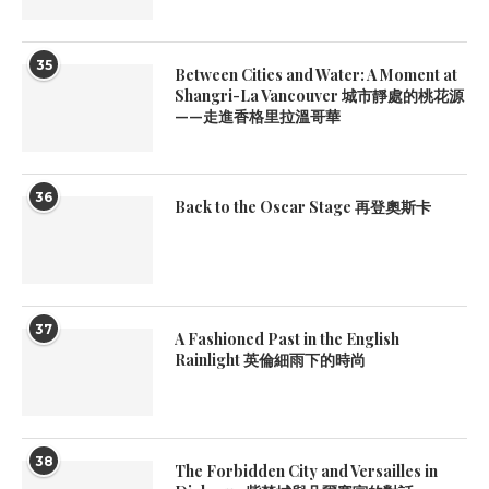
35
Between Cities and Water: A Moment at
Shangri-La Vancouver 城市靜處的桃花源
——走進香格里拉溫哥華
36
Back to the Oscar Stage 再登奧斯卡
37
A Fashioned Past in the English
Rainlight 英倫細雨下的時尚
38
The Forbidden City and Versailles in