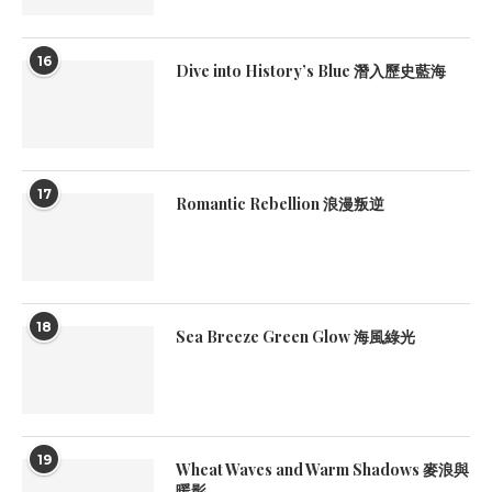
16
Dive into History’s Blue 潛入歷史藍海
17
Romantic Rebellion 浪漫叛逆
18
Sea Breeze Green Glow 海風綠光
19
Wheat Waves and Warm Shadows 麥浪與
暖影