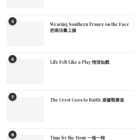
5
Wearing Southern France on the Face
把南法畫上臉
6
Life Felt Like a Play 情深如戲
7
The Crest Goes to Battle 盾徽戰賽道
8
Time by the Hour 一格一時