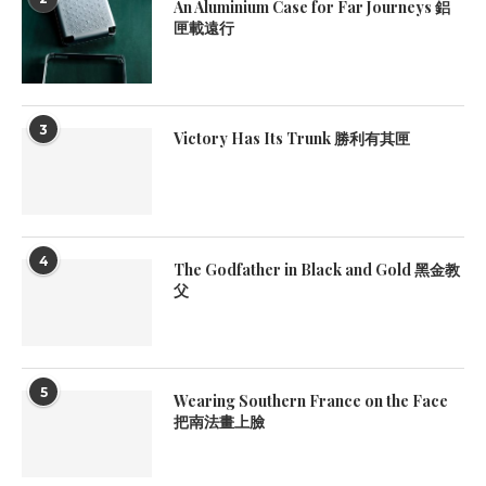
An Aluminium Case for Far Journeys 鋁
匣載遠行
3
Victory Has Its Trunk 勝利有其匣
4
The Godfather in Black and Gold 黑金教
父
5
Wearing Southern France on the Face
把南法畫上臉