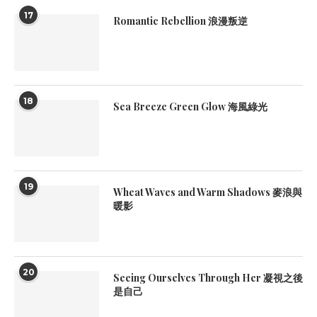
17
Romantic Rebellion 浪漫叛逆
18
Sea Breeze Green Glow 海風綠光
19
Wheat Waves and Warm Shadows 麥浪與
暖影
20
Seeing Ourselves Through Her 凝視之後
是自己