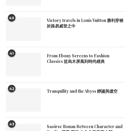
40
Victory travels in Louis Vuitton 勝利穿梭
於路易威登之中
41
From Ebony Screens to Fashion
Classics 從烏木屏風到時尚經典
42
Tranquility and the Abyss 靜謐與虛空
43
Saoirse Ronan Between Character and