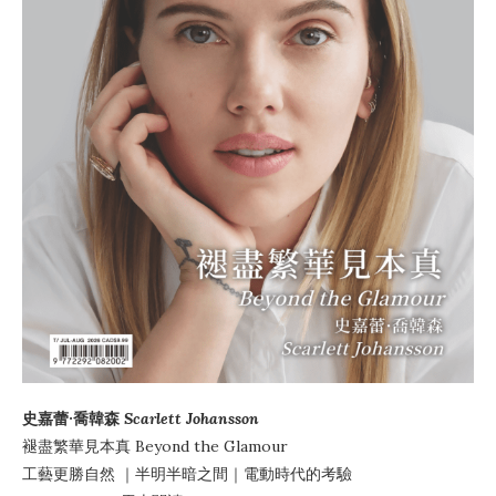
史嘉蕾·喬韓森
Scarlett Johansson
褪盡繁華見本真
Beyond the Glamour
工藝更勝自然
｜
半明半暗之間
｜電動時代的考驗