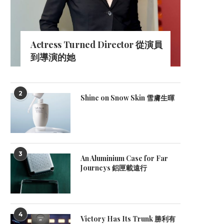
Actress Turned Director 從演員
到導演的她
2
Shine on Snow Skin 雪膚生暉
3
An Aluminium Case for Far
Journeys 鋁匣載遠行
4
Victory Has Its Trunk 勝利有