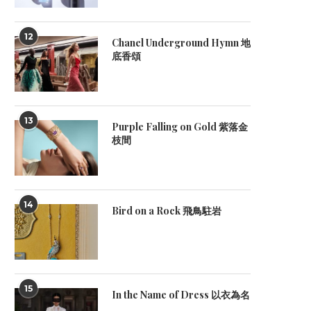
12
Chanel Underground Hymn 地
底香頌
13
Purple Falling on Gold 紫落金
枝間
14
Bird on a Rock 飛鳥駐岩
15
In the Name of Dress 以衣為名