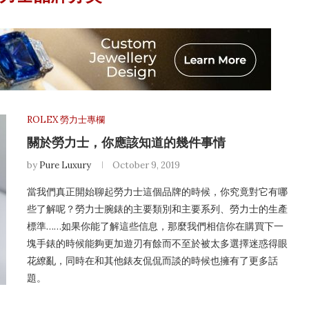
ROLEX 勞力士專欄
關於勞力士，你應該知道的幾件事情
by
Pure Luxury
October 9, 2019
當我們真正開始聊起勞力士這個品牌的時候，你究竟對它有哪
些了解呢？勞力士腕錶的主要類別和主要系列、勞力士的生產
標準……如果你能了解這些信息，那麼我們相信你在購買下一
塊手錶的時候能夠更加遊刃有餘而不至於被太多選擇迷惑得眼
花繚亂，同時在和其他錶友侃侃而談的時候也擁有了更多話
題。