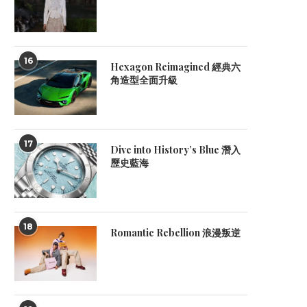
16
Hexagon Reimagined 經典六
角造型全面升級
17
Dive into History’s Blue 潛入
歷史藍海
18
Romantic Rebellion 浪漫叛逆