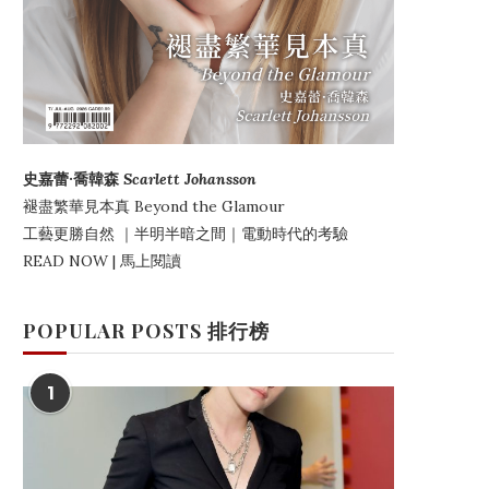
史嘉蕾·喬韓森
Scarlett Johansson
褪盡繁華見本真
Beyond the Glamour
工藝更勝自然
｜
半明半暗之間
｜電動時代的考驗
READ NOW | 馬上閱讀
POPULAR POSTS 排行榜
1