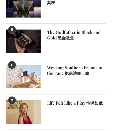
其匣
5
The Godfather in Black and
Gold 黑金教父
6
Wearing Southern France on
the Face 把南法畫上臉
7
Life Felt Like a Play 情深如戲