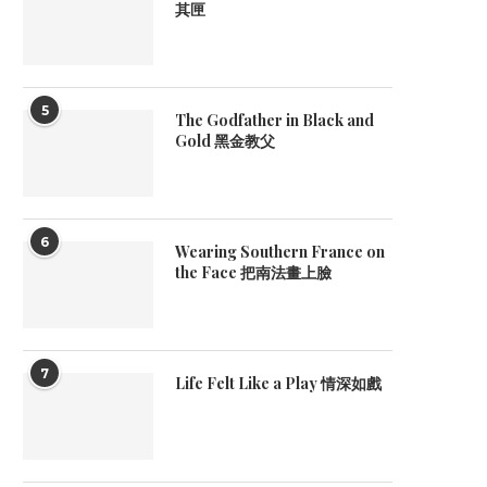
其匣
5
The Godfather in Black and
Gold 黑金教父
6
Wearing Southern France on
the Face 把南法畫上臉
7
Life Felt Like a Play 情深如戲