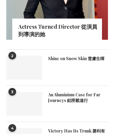
Actress Turned Director 從演員
到導演的她
2
Shine on Snow Skin 雪膚生暉
3
An Aluminium Case for Far
Journeys 鋁匣載遠行
4
Victory Has Its Trunk 勝利有