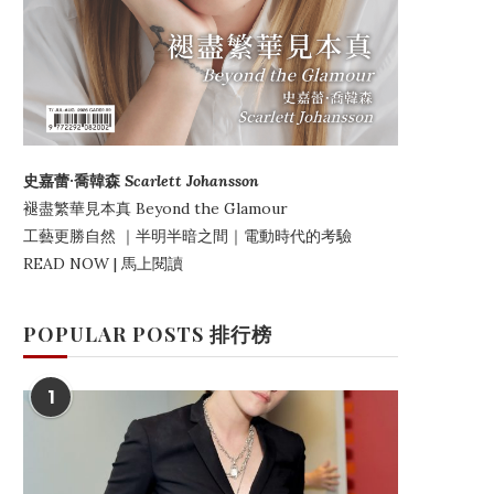
史嘉蕾·喬韓森
Scarlett Johansson
褪盡繁華見本真
Beyond the Glamour
工藝更勝自然
｜
半明半暗之間
｜電動時代的考驗
READ NOW | 馬上閱讀
POPULAR POSTS 排行榜
1