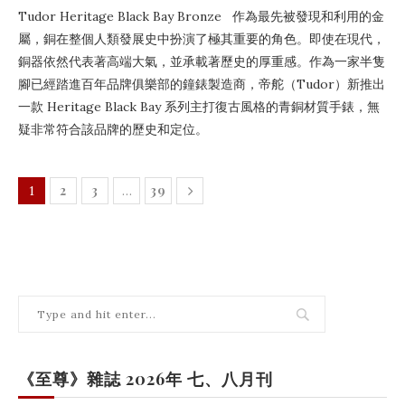
Tudor Heritage Black Bay Bronze 作為最先被發現和利用的金
屬，銅在整個人類發展史中扮演了極其重要的角色。即使在現代，
銅器依然代表著高端大氣，並承載著歷史的厚重感。作為一家半隻
腳已經踏進百年品牌俱樂部的鐘錶製造商，帝舵（Tudor）新推出
一款 Heritage Black Bay 系列主打復古風格的青銅材質手錶，無
疑非常符合該品牌的歷史和定位。
2
3
39
1
…
《至尊》雜誌 2026年 七、八月刊