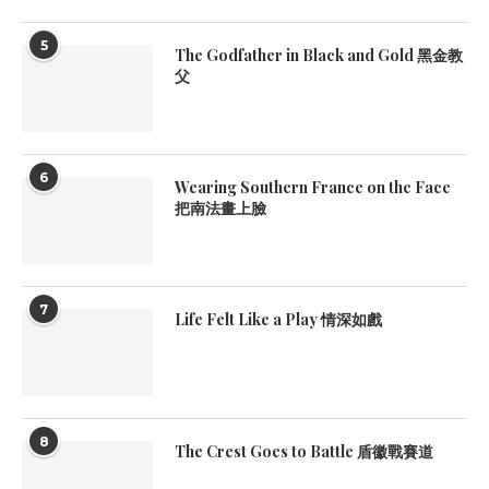
5
The Godfather in Black and Gold 黑金教
父
6
Wearing Southern France on the Face
把南法畫上臉
7
Life Felt Like a Play 情深如戲
8
The Crest Goes to Battle 盾徽戰賽道