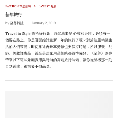
FASHION 華裝飾珮
LATEST 最新
新年旅行
by
至尊雜誌
January 2, 2019
Travel in Style 收拾好行囊，時髦地出發 心靈和身體，必須有一
個要在路上。你是否開始計畫新一年的旅行了呢？對於注重精緻生
活的人們來說，即使旅途再舟車勞頓也要保持時髦，所以服裝、配
飾、美妝護膚品，甚至是居家用品統統都得準備好。《至尊》為你
帶來以下這些兼顧實用與時尚的高端旅行裝備，讓你從登機那一刻
直到返航，都散發不俗品味。