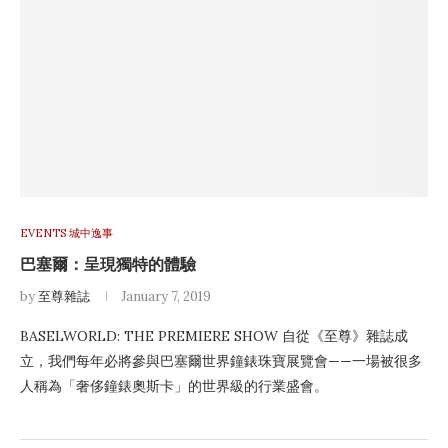
EVENTS 城中逸事
巴塞爾：呈現獨特的體驗
by
至尊雜誌
January 7, 2019
BASELWORLD: THE PREMIERE SHOW 自從《至尊》雜誌成
立，我們每年必將參與巴塞爾世界鐘錶珠寶展覽會——一場被很多
人稱為「奢侈鐘錶奧斯卡」的世界級的行業盛會。