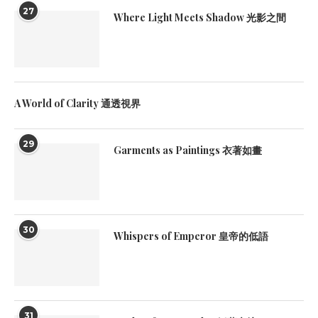
27
Where Light Meets Shadow 光影之間
A World of Clarity 通透視界
29
Garments as Paintings 衣著如畫
30
Whispers of Emperor 皇帝的低語
31