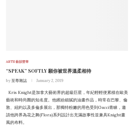
ARTS 藝韻豐華
“SPEAK” SOFTLY 願你被世界溫柔相待
by
至尊雜誌
January 2, 2019
Kris Knight是加拿大藝術界的超級巨星，年紀輕輕便累積在歐美
藝術和時尚圈的知名度。他繽紛細膩的油畫作品，時常在巴黎、倫
敦、紐約以及多倫多展出，那獨特粉嫩的用色受到Gucci青睞，邀
請他跨界為花之舞(Flora)系列設計出充滿故事性並兼具Knight畫
風的布料。