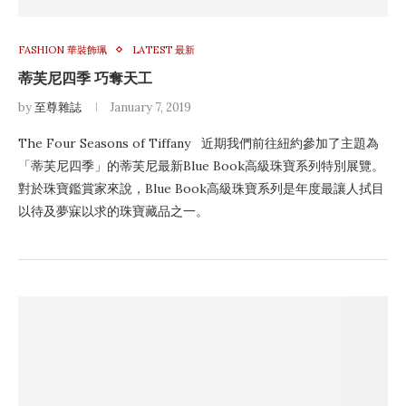
FASHION 華裝飾珮
LATEST 最新
蒂芙尼四季 巧奪天工
by
至尊雜誌
January 7, 2019
The Four Seasons of Tiffany 近期我們前往紐約參加了主題為
「蒂芙尼四季」的蒂芙尼最新Blue Book高級珠寶系列特別展覽。
對於珠寶鑑賞家來說，Blue Book高級珠寶系列是年度最讓人拭目
以待及夢寐以求的珠寶藏品之一。