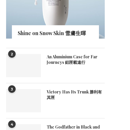
Shine on Snow Skin 雪膚生暉
2
An Aluminium Case for Far
Journeys 鋁匣載遠行
3
Victory Has Its Trunk 勝利有
其匣
4
The Godfather in Black and