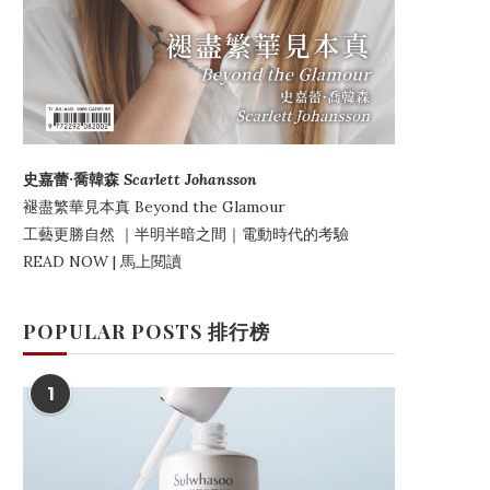
史嘉蕾·喬韓森
Scarlett Johansson
褪盡繁華見本真
Beyond the Glamour
工藝更勝自然
｜
半明半暗之間
｜電動時代的考驗
READ NOW | 馬上閱讀
POPULAR POSTS 排行榜
1