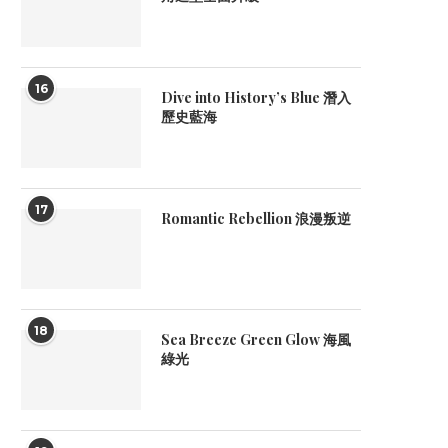
16
Dive into History’s Blue 潛入
歷史藍海
17
Romantic Rebellion 浪漫叛逆
18
Sea Breeze Green Glow 海風
綠光