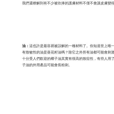
我們還瞭解到有不少被吹捧的護膚材料不僅不會讓皮膚變
油：
這也許是最容易被誤解的一種材料了。你知道世上唯
有致敏性的油是葵花籽油嗎？除它之外所有油都可能會刺
十分受人們歡迎的椰子油其實有很高的致痘性，有些人用
子油的外用產品可能會長粉刺。