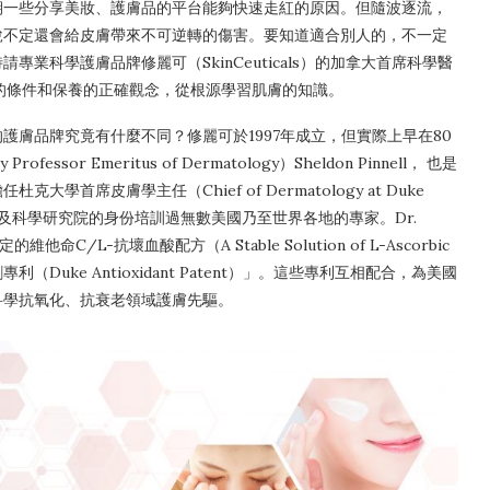
期一些分享美妝、護膚品的平台能夠快速走紅的原因。但隨波逐流，
說不定還會給皮膚帶來不可逆轉的傷害。
要知道適合別人的，不一定
業科學護膚品牌修麗可（SkinCeuticals）的加拿大首席科學醫
造美肌的條件和保養的正確觀念，從根源學習肌膚的知識。
膚品牌究竟有什麼不同？修麗可於1997年成立，但實際上早在80
ssor Emeritus of Dermatology）Sheldon Pinnell， 也是
席皮膚學主任（Chief of Dermatology at Duke
以皮膚學專家及科學研究院的身份培訓過無數美國乃至世界各地的專家。Dr.
C/L-抗壞血酸配方（A Stable Solution of L-Ascorbic
Duke Antioxidant Patent）」。這些專利互相配合，為美國
科學抗氧化、抗衰老領域護膚先驅。