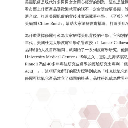
美麗肌膚是現代許多男男女女用心經營的副業，這也是近
看市面上什麼產品受歡迎就買的話不一定會讓你更美麗，
適合你。打造美麗肌膚的背後其實深藏著科學，《至尊》特請專
美顧問 Chloe Smith，幫助大家瞭解皮膚構造、打
為什麼選擇修麗可來為大家解釋美肌背後的科學，它和別的護
年代，美國杜克大學皮膚科學名譽教授（J. Lamar Callaway Profe
品牌創始人及首席顧問，就開始了一系列皮膚學研究。他擔任杜克大學首
University Medical Center）15年之久，更
Pinnell 憑借40多年專注研究皮膚學的經驗研究出專利「穩定的維他命
Acid）」，這項研究所訂的配方標準則成為「杜克抗氧化劑專利（
修麗可抗氧化產品建立了穩固的根基，品牌得以成為世界