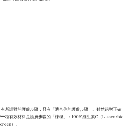
沒有所謂對的護膚步驟，只有「適合你的護膚步驟」。雖然絕對正確
有效材料是護膚步驟的「棟樑」：100%維生素C（L-ascorbic
creen）。