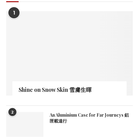
1
Shine on Snow Skin 雪膚生暉
2
An Aluminium Case for Far Journeys 鋁
匣載遠行