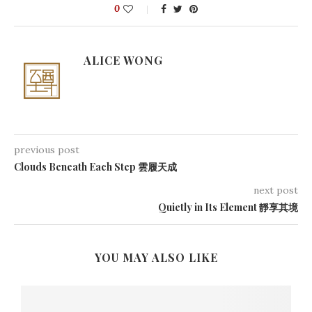
0
ALICE WONG
previous post
Clouds Beneath Each Step 雲履天成
next post
Quietly in Its Element 靜享其境
YOU MAY ALSO LIKE