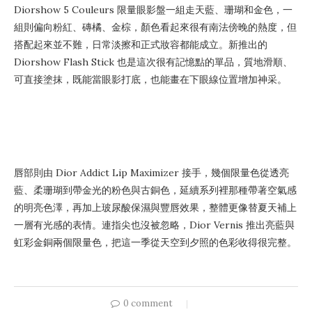
Diorshow 5 Couleurs 限量眼影盤一組走天藍、珊瑚和金色，一
組則偏向粉紅、磚橘、金棕，顏色看起來很有南法傍晚的熱度，但
搭配起來並不難，日常淡擦和正式妝容都能成立。新推出的
Diorshow Flash Stick 也是這次很有記憶點的單品，質地滑順、
可直接塗抹，既能當眼影打底，也能畫在下眼線位置增加神采。
唇部則由 Dior Addict Lip Maximizer 接手，幾個限量色從透亮
藍、柔珊瑚到帶金光的粉色與古銅色，延續系列裡那種帶著空氣感
的明亮色澤，再加上玻尿酸保濕與豐唇效果，整體更像替夏天補上
一層有光感的表情。連指尖也沒被忽略，Dior Vernis 推出亮藍與
虹彩金銅兩個限量色，把這一季從天空到夕照的色彩收得很完整。
0 comment