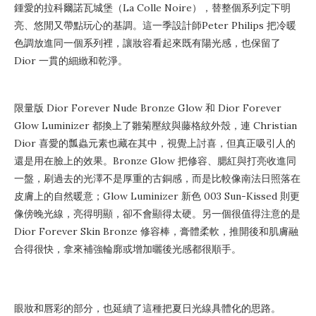
鍾愛的拉科爾諾瓦城堡（La Colle Noire），替整個系列定下明
亮、悠閒又帶點玩心的基調。這一季設計師Peter Philips 把冷暖
色調放進同一個系列裡，讓妝容看起來既有陽光感，也保留了
Dior 一貫的細緻和乾淨。
限量版 Dior Forever Nude Bronze Glow 和 Dior Forever
Glow Luminizer 都換上了雛菊壓紋與藤格紋外殼，連 Christian
Dior 喜愛的瓢蟲元素也藏在其中，視覺上討喜，但真正吸引人的
還是用在臉上的效果。Bronze Glow 把修容、腮紅與打亮收進同
一盤，刷過去的光澤不是厚重的古銅感，而是比較像南法日照落在
皮膚上的自然暖意；Glow Luminizer 新色 003 Sun-Kissed 則更
像傍晚光線，亮得明顯，卻不會顯得太硬。另一個很值得注意的是
Dior Forever Skin Bronze 修容棒，膏體柔軟，推開後和肌膚融
合得很快，拿來補強輪廓或增加曬後光感都很順手。
眼妝和唇彩的部分，也延續了這種把夏日光線具體化的思路。