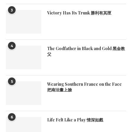
3
Victory Has Its Trunk 勝利有其匣
4
The Godfather in Black and Gold 黑金教
父
5
Wearing Southern France on the Face
把南法畫上臉
6
Life Felt Like a Play 情深如戲