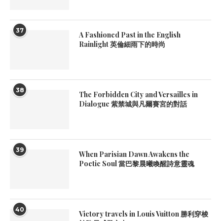
37
A Fashioned Past in the English
Rainlight 英倫細雨下的時尚
38
The Forbidden City and Versailles in
Dialogue 紫禁城與凡爾賽宮的對話
39
When Parisian Dawn Awakens the
Poetic Soul 當巴黎晨曦喚醒詩意靈魂
40
Victory travels in Louis Vuitton 勝利穿梭