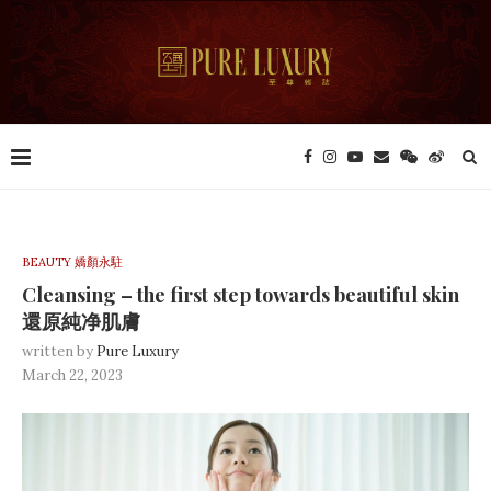
BEAUTY 嬌顏永駐
Cleansing – the first step towards beautiful skin
還原純净肌膚
written by
Pure Luxury
March 22, 2023