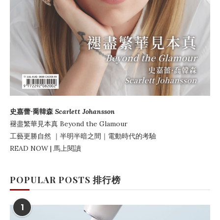
史嘉蕾·喬韓森
Scarlett Johansson
褪盡繁華見本真
Beyond the Glamour
工藝更勝自然
｜
半明半暗之間
｜電動時代的考驗
READ NOW | 馬上閱讀
POPULAR POSTS 排行榜
1