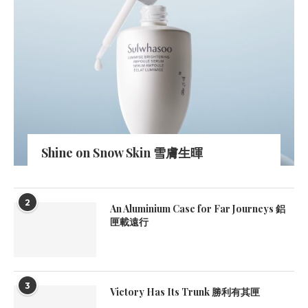
Shine on Snow Skin 雪膚生暉
2
An Aluminium Case for Far Journeys 鋁
匣載遠行
3
Victory Has Its Trunk 勝利有其匣