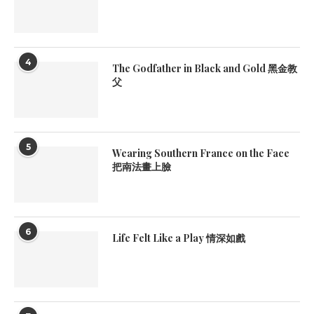
4
The Godfather in Black and Gold 黑金教
父
5
Wearing Southern France on the Face
把南法畫上臉
6
Life Felt Like a Play 情深如戲