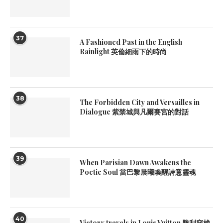
37
A Fashioned Past in the English
Rainlight 英倫細雨下的時尚
38
The Forbidden City and Versailles in
Dialogue 紫禁城與凡爾賽宮的對話
39
When Parisian Dawn Awakens the
Poetic Soul 當巴黎晨曦喚醒詩意靈魂
40
Victory travels in Louis Vuitton 勝利穿梭