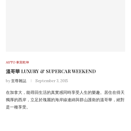
AUTO 車寫乾坤
溫哥華 LUXURY & SUPERCAR WEEKEND
by
至尊雜誌
September 3, 2015
在加拿大，能尋回生活的真實感同時享受人生的樂趣。居住在得天
獨厚的西岸，立足於瑰麗的海岸線連綿與群山護衛的溫哥華，絕對
是一種享受。