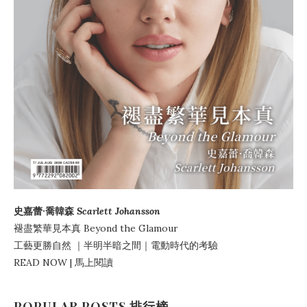
史嘉蕾·喬韓森
Scarlett Johansson
褪盡繁華見本真
Beyond the Glamour
工藝更勝自然
｜
半明半暗之間
｜電動時代的考驗
READ NOW | 馬上閱讀
POPULAR POSTS 排行榜