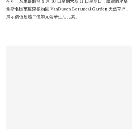
今年，名車展將於 9 月 10 日星期六及 11 日星期日，繼續假座桑
拿斯名區范度森植物園 VanDusen Botanical Garden 天然草坪，
展示價值超越二億加元奢華生活元素。