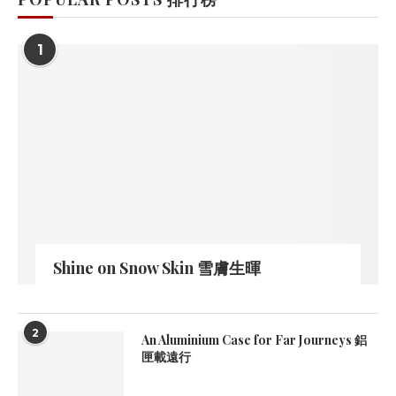
1
Shine on Snow Skin 雪膚生暉
2
An Aluminium Case for Far Journeys 鋁
匣載遠行