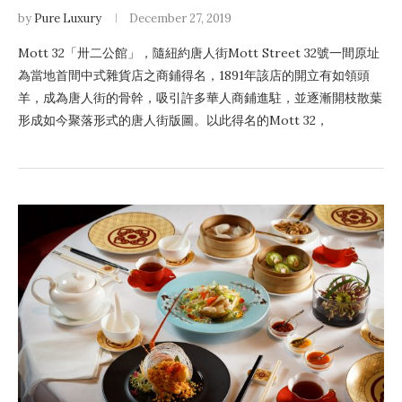
by
Pure Luxury
December 27, 2019
Mott 32「卅二公館」，隨紐約唐人街Mott Street 32號一間原址
為當地首間中式雜貨店之商鋪得名，1891年該店的開立有如領頭
羊，成為唐人街的骨幹，吸引許多華人商鋪進駐，並逐漸開枝散葉
形成如今聚落形式的唐人街版圖。以此得名的Mott 32，