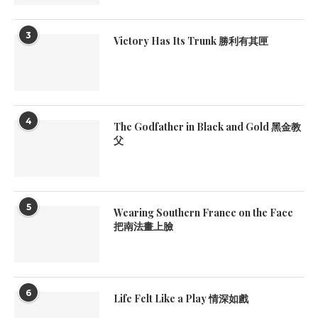
3
Victory Has Its Trunk 勝利有其匣
4
The Godfather in Black and Gold 黑金教
父
5
Wearing Southern France on the Face
把南法畫上臉
6
Life Felt Like a Play 情深如戲