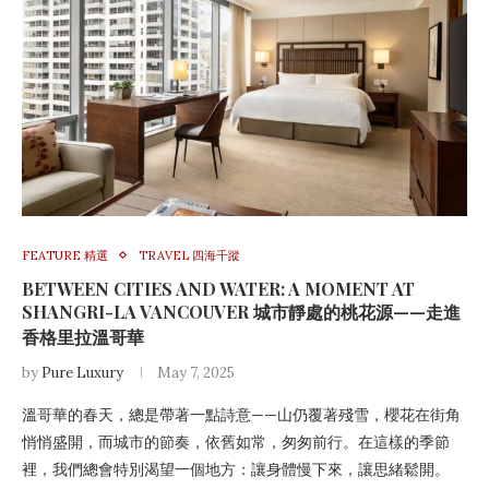
FEATURE 精選
TRAVEL 四海千蹤
BETWEEN CITIES AND WATER: A MOMENT AT
SHANGRI-LA VANCOUVER 城市靜處的桃花源——走進
香格里拉溫哥華
by
Pure Luxury
May 7, 2025
溫哥華的春天，總是帶著一點詩意——山仍覆著殘雪，櫻花在街角
悄悄盛開，而城市的節奏，依舊如常，匆匆前行。在這樣的季節
裡，我們總會特別渴望一個地方：讓身體慢下來，讓思緒鬆開。