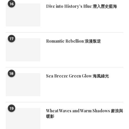
16
Dive into History’s Blue 潛入歷史藍海
17
Romantic Rebellion 浪漫叛逆
18
Sea Breeze Green Glow 海風綠光
19
Wheat Waves and Warm Shadows 麥浪與
暖影