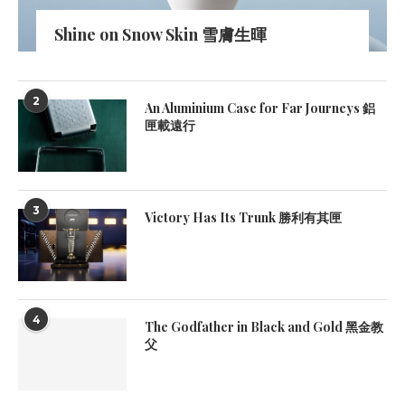
Shine on Snow Skin 雪膚生暉
2
An Aluminium Case for Far Journeys 鋁
匣載遠行
3
Victory Has Its Trunk 勝利有其匣
4
The Godfather in Black and Gold 黑金教
父