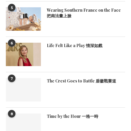
5
Wearing Southern France on the Face
把南法畫上臉
6
Life Felt Like a Play 情深如戲
7
The Crest Goes to Battle 盾徽戰賽道
8
Time by the Hour 一格一時