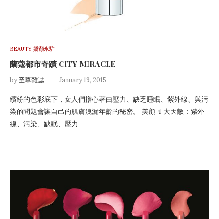
BEAUTY 嬌顏永駐
蘭蔻都市奇蹟 CITY MIRACLE
by
至尊雜誌
January 19, 2015
繽紛的色彩底下，女人們擔心著由壓力、缺乏睡眠、紫外線、與污
染的問題會讓自己的肌膚洩漏年齡的秘密。 美顏 4 大天敵：紫外
線、污染、缺眠、壓力