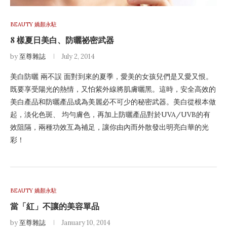
BEAUTY 嬌顏永駐
8 樣夏日美白、防曬祕密武器
by
至尊雜誌
July 2, 2014
美白防曬 兩不誤 面對到來的夏季，愛美的女孩兒們是又愛又恨。
既要享受陽光的熱情，又怕紫外線將肌膚曬黑。這時，安全高效的
美白產品和防曬產品成為美麗必不可少的秘密武器。美白從根本做
起，淡化色斑、 均勻膚色，再加上防曬產品對於UVA/UVB的有
效阻隔，兩種功效互為補足，讓你由內而外散發出明亮白華的光
彩！
BEAUTY 嬌顏永駐
當「紅」不讓的美容單品
by
至尊雜誌
January 10, 2014