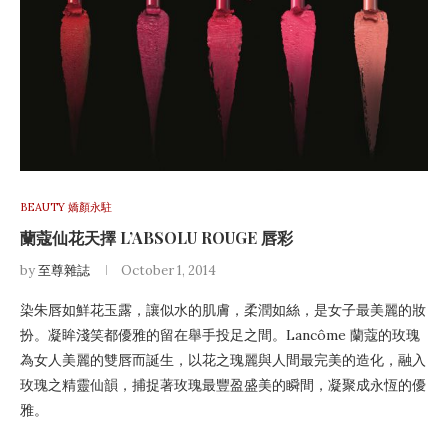
BEAUTY 嬌顏永駐
蘭蔻仙花天擇 L’ABSOLU ROUGE 唇彩
by
至尊雜誌
October 1, 2014
染朱唇如鮮花玉露，讓似水的肌膚，柔潤如絲，是女子最美麗的妝
扮。凝眸淺笑都優雅的留在舉手投足之間。Lancôme 蘭蔻的玫瑰
為女人美麗的雙唇而誕生，以花之瑰麗與人間最完美的造化，融入
玫瑰之精靈仙韻，捕捉著玫瑰最豐盈盛美的瞬間，凝聚成永恆的優
雅。