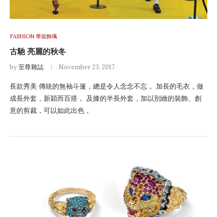
FASHION 華裝飾珮
古馳 亮麗的秋冬
by
至尊雜誌
November 23, 2017
長款秀美 傳統的無袖斗篷，總是令人念念不忘， 加長的毛衣，做
成長外套，新穎而百搭， 及膝的半長外套，加以別緻的裝飾、創
意的剪裁，可以如此出色，