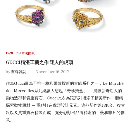
FASHION 華裝飾珮
GUCCI精湛工藝之作 迷人的虎頭
by
至尊雜誌
November 16, 2017
作為Gucci最為不拘一格和果敢標新的首飾系列之一，Le Marché
des Merveilles系列總讓人想起「奇珍寶盒」 — 滿眼新奇迷人的
動物造型和貴重寶石。Gucci此次為該系列增添了精美新作，繼續
探索動物題材 — 重點打造虎頭設計元素。這些新作以18K金、復古
銀以及貴重寶石精製而成，充分彰顯出品牌精湛的工藝和非凡的創
意。