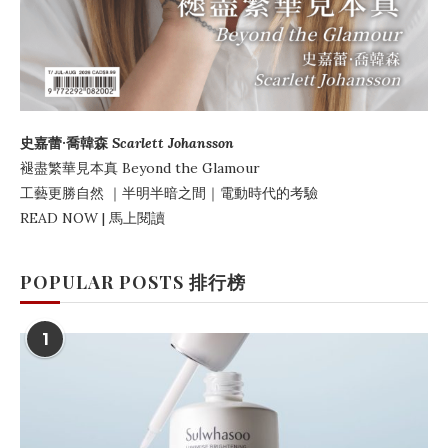
史嘉蕾·喬韓森
Scarlett Johansson
褪盡繁華見本真
Beyond the Glamour
工藝更勝自然
｜
半明半暗之間
｜電動時代的考驗
READ NOW | 馬上閱讀
POPULAR POSTS 排行榜
1