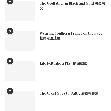
4
The Godfather in Black and Gold 黑金教
父
5
Wearing Southern France on the Face
把南法畫上臉
6
Life Felt Like a Play 情深如戲
7
The Crest Goes to Battle 盾徽戰賽道