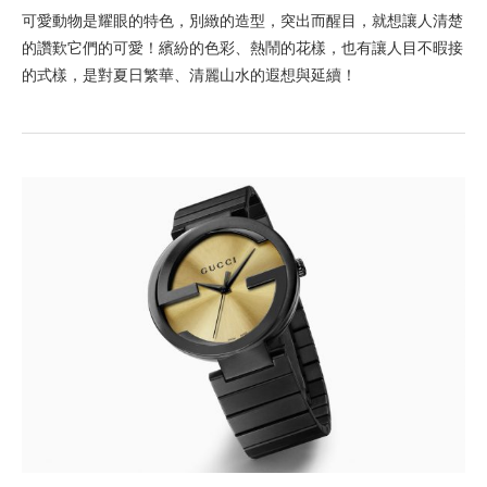
可愛動物是耀眼的特色，別緻的造型，突出而醒目，就想讓人清楚
的讚歎它們的可愛！繽紛的色彩、熱鬧的花樣，也有讓人目不暇接
的式樣，是對夏日繁華、清麗山水的遐想與延續！