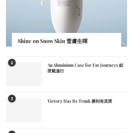
Shine on Snow Skin 雪膚生暉
2
An Aluminium Case for Far Journeys 鋁
匣載遠行
3
Victory Has Its Trunk 勝利有其匣