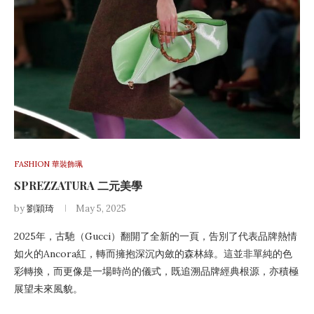
FASHION 華裝飾珮
SPREZZATURA 二元美學
by
劉穎琦
May 5, 2025
2025年，古馳（Gucci）翻開了全新的一頁，告別了代表品牌熱情
如火的Ancora紅，轉而擁抱深沉內斂的森林綠。這並非單純的色
彩轉換，而更像是一場時尚的儀式，既追溯品牌經典根源，亦積極
展望未來風貌。