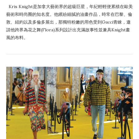
Kris Knight是加拿大藝術界的超級巨星，年紀輕輕便累積在歐美
藝術和時尚圈的知名度。他繽紛細膩的油畫作品，時常在巴黎、倫
敦、紐約以及多倫多展出，那獨特粉嫩的用色受到Gucci青睞，邀
請他跨界為花之舞(Flora)系列設計出充滿故事性並兼具Knight畫
風的布料。