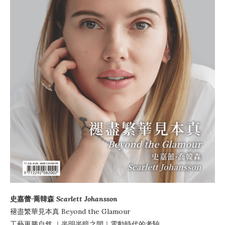
史嘉蕾·喬韓森
Scarlett Johansson
褪盡繁華見本真
Beyond the Glamour
工藝更勝自然
｜
半明半暗之間
｜電動時代的考驗