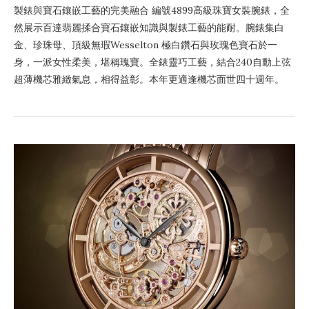
製錶與寶石鑲嵌工藝的完美融合 編號4899高級珠寶女裝腕錶，全
然展示百達翡麗揉合寶石鑲嵌知識與製錶工藝的能耐。腕錶集白
金、珍珠母、頂級無瑕Wesselton 極白鑽石與玫瑰色寶石於一
身，一派女性柔美，堪稱瑰寶。全錶靈巧工藝，結合240自動上弦
超薄機芯雅緻氣息，相得益彰。本年更適逢機芯面世四十週年。