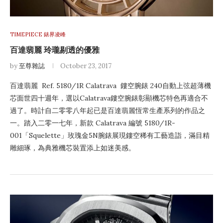
TIMEPIECE 錶界凌峰
百達翡麗 玲瓏剔透的優雅
by
至尊雜誌
October 23, 2017
百達翡麗 Ref. 5180/1R Calatrava 鏤空腕錶 240自動上弦超薄機
芯面世四十週年，選以Calatrava鏤空腕錶彰顯機芯特色再適合不
過了。時計自二零零八年起已是百達翡麗恆常生產系列的作品之
一。踏入二零一七年，新款 Calatrava 編號 5180/1R-
001「Squelette」玫瑰金5N腕錶展現鏤空稀有工藝造詣，滿目精
雕細琢，為典雅機芯裝置添上如迷美感。