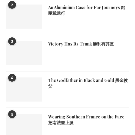
2
An Aluminium Case for Far Journeys 鋁
匣載遠行
3
Victory Has Its Trunk 勝利有其匣
4
The Godfather in Black and Gold 黑金教
父
5
Wearing Southern France on the Face
把南法畫上臉