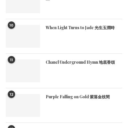
10
When Light Turns to Jade 光生玉潤時
11
Chanel Underground Hymn 地底香頌
12
Purple Falling on Gold 紫落金枝間