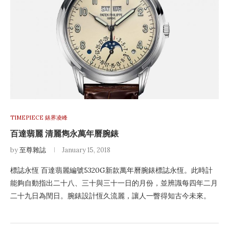
TIMEPIECE 錶界凌峰
百達翡麗 清麗雋永萬年曆腕錶
by
至尊雜誌
January 15, 2018
標誌永恆 百達翡麗編號5320G新款萬年曆腕錶標誌永恆。此時計
能夠自動指出二十八、三十與三十一日的月份，並辨識每四年二月
二十九日為閏日。腕錶設計恆久流麗，讓人一瞥得知古今未來。