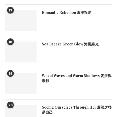
17
Romantic Rebellion 浪漫叛逆
18
Sea Breeze Green Glow 海風綠光
19
Wheat Waves and Warm Shadows 麥浪與
暖影
20
Seeing Ourselves Through Her 凝視之後
是自己