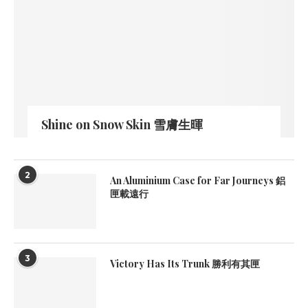
Shine on Snow Skin 雪膚生暉
2
An Aluminium Case for Far Journeys 鋁
匣載遠行
3
Victory Has Its Trunk 勝利有其匣