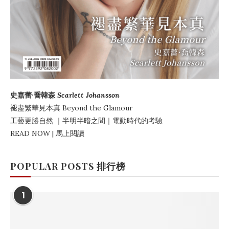
史嘉蕾·喬韓森
Scarlett Johansson
褪盡繁華見本真
Beyond the Glamour
工藝更勝自然
｜
半明半暗之間
｜電動時代的考驗
READ NOW | 馬上閱讀
POPULAR POSTS 排行榜
1