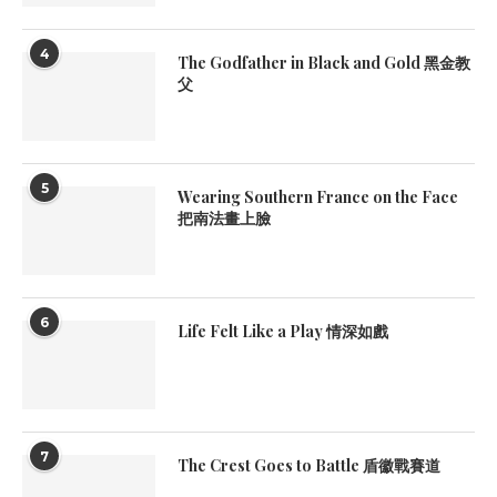
4
The Godfather in Black and Gold 黑金教
父
5
Wearing Southern France on the Face
把南法畫上臉
6
Life Felt Like a Play 情深如戲
7
The Crest Goes to Battle 盾徽戰賽道