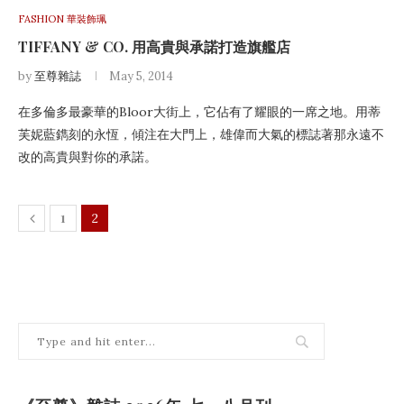
FASHION 華裝飾珮
TIFFANY & CO. 用高貴與承諾打造旗艦店
by
至尊雜誌
May 5, 2014
在多倫多最豪華的Bloor大街上，它佔有了耀眼的一席之地。用蒂
芙妮藍鐫刻的永恆，傾注在大門上，雄偉而大氣的標誌著那永遠不
改的高貴與對你的承諾。
1
2