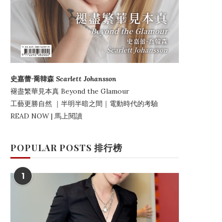
史嘉蕾·喬韓森
Scarlett Johansson
褪盡繁華見本真
Beyond the Glamour
工藝更勝自然
｜
半明半暗之間
｜電動時代的考驗
READ NOW | 馬上閱讀
POPULAR POSTS 排行榜
1