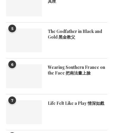
其匣
5
The Godfather in Black and
Gold 黑金教父
6
Wearing Southern France on
the Face 把南法畫上臉
7
Life Felt Like a Play 情深如戲