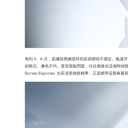
每到 5、6 月，肌膚狀態總是特別容易變得不穩定。氣
的暗沉、膚色不均，甚至斑點問題，往往都會在這個時候變得更明顯。C
Serum Supreme 光采淡斑煥妍精華，正是瞄準這類春