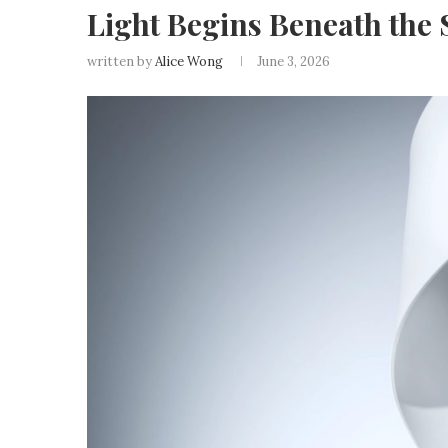
Light Begins Beneath t
written by
Alice Wong
June 3, 2026