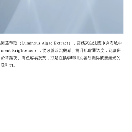
（Luminous Algae Extract），靈感來自法國冷冽海域中
rment Brightener），從改善暗沉觀感、提升肌膚通透度，到讓斑
對於常熬夜、膚色容易灰黃，或是在換季時特別容易顯得疲憊無光的
有吸引力。