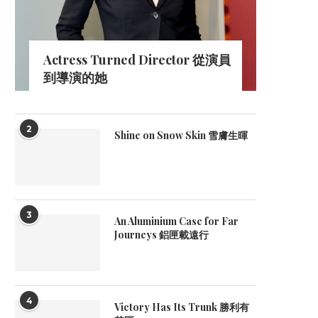
Actress Turned Director 從演員
到導演的她
2
Shine on Snow Skin 雪膚生暉
3
An Aluminium Case for Far
Journeys 鋁匣載遠行
4
Victory Has Its Trunk 勝利有