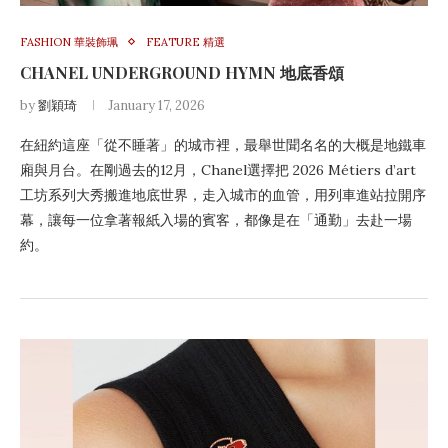
FASHION 華裝飾珮
FEATURE 精選
CHANEL UNDERGROUND HYMN 地底香頌
by
劉穎琦
January 17, 2026
在紐約這座「從不睡著」的城市裡，最舉世聞名名的大概是地鐵車
廂與月台。在剛過去的12月，Chanel選擇把 2026 Métiers d’art
工坊系列大秀搬進地底世界，走入城市的血管，用列車進站拉開序
幕，讓每一位拿著報紙入場的賓客，都像是在「通勤」去赴一場
約。