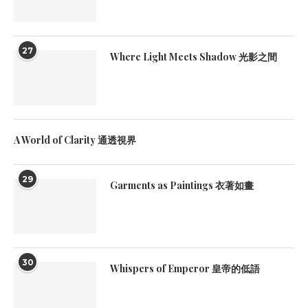
27
Where Light Meets Shadow 光影之間
A World of Clarity 通透視界
29
Garments as Paintings 衣著如畫
30
Whispers of Emperor 皇帝的低語