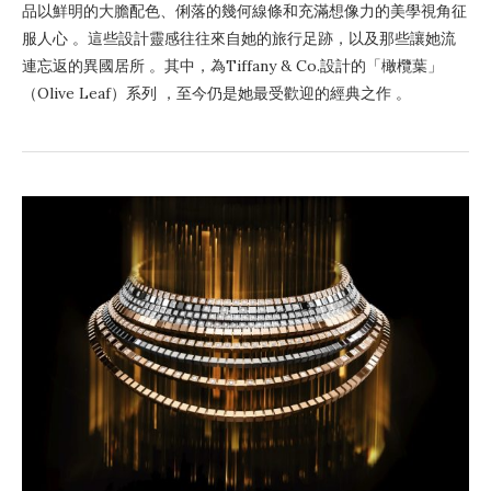
品以鮮明的大膽配色、俐落的幾何線條和充滿想像力的美學視角征
服人心 。這些設計靈感往往來自她的旅行足跡，以及那些讓她流
連忘返的異國居所 。其中，為Tiffany & Co.設計的「橄欖葉」
（Olive Leaf）系列 ，至今仍是她最受歡迎的經典之作 。