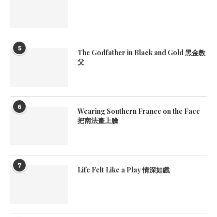
5
The Godfather in Black and Gold 黑金教
父
6
Wearing Southern France on the Face
把南法畫上臉
7
Life Felt Like a Play 情深如戲