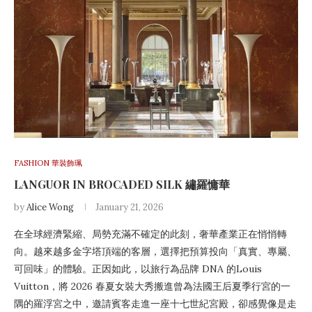
FASHION 華裝飾珮
LANGUOR IN BROCADED SILK 繡羅慵華
by
Alice Wong
January 21, 2026
在全球經濟緊縮、局勢充滿不確定的此刻，奢華產業正在悄悄轉
向。越來越多金字塔頂端的客層，選擇把預算投向「真實、專屬、
可回味」的體驗。正因如此，以旅行為品牌 DNA 的Louis
Vuitton，將 2026 春夏女裝大秀搬進曾為法國王后夏季行宮的一
隅的羅浮宮之中，邀請賓客走進一座十七世紀宮殿，卻感覺像是走