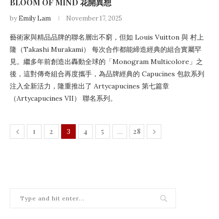
BLOOM OF MIND 花開異想
by
Emily Lam
November 17, 2025
藝術家與精品品牌的聯名層出不窮，但如 Louis Vuitton 與 村上
隆（Takashi Murakami） 每次合作都能締造經典的組合實屬罕
見。繼多年前創造出轟動全球的「Monogram Multicolore」之
後，這對傳奇組合再度攜手，為品牌經典的 Capucines 包款系列
注入全新活力，隆重推出了 Artycapucines 第七篇章
（Artycapucines VII） 聯名系列。
1
2
4
5
28
3
…