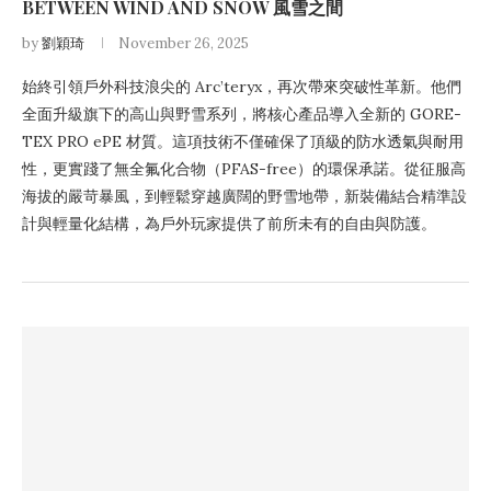
BETWEEN WIND AND SNOW 風雪之間
by
劉穎琦
November 26, 2025
始終引領戶外科技浪尖的 Arc’teryx，再次帶來突破性革新。他們
全面升級旗下的高山與野雪系列，將核心產品導入全新的 GORE-
TEX PRO ePE 材質。這項技術不僅確保了頂級的防水透氣與耐用
性，更實踐了無全氟化合物（PFAS-free）的環保承諾。從征服高
海拔的嚴苛暴風，到輕鬆穿越廣闊的野雪地帶，新裝備結合精準設
計與輕量化結構，為戶外玩家提供了前所未有的自由與防護。