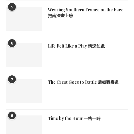
5
Wearing Southern France on the Face
把南法畫上臉
6
Life Felt Like a Play 情深如戲
7
The Crest Goes to Battle 盾徽戰賽道
8
Time by the Hour 一格一時