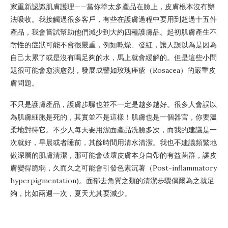
家重新認識肌膚護理——當你塗太多產品在臉上，皮膚根本沒有辦
法吸收。我接觸過很多客戶，有些在護膚過程中要用到超過十五件
產品，我會嘗試幫助他們減少到大約四種護膚品。起初肌膚產生不
耐性的症狀可能不會很嚴重，例如乾燥、發紅，讓人誤以為是因為
自己太累了或是沒有喝足夠的水，馬上就會緩解的。但是這些小問
題很可能會愈演愈烈，發展成譬如玫瑰痤瘡（Rosacea）的嚴重皮
膚問題。
不只是護膚產品，護膚步驟也並不一定是越多越好。很多人會誤以
為肌膚細胞是死的，其實並不是這樣！肌膚也是一個器官，你要溫
柔地對待它。不少人每天要用潔面產品洗臉多次，而我的建議是一
次就好，早晨或者睡前，其餘時間用清水清潔。我也不建議頻繁地
做深層的肌膚清潔，那可能會破壞皮膚本身自帶的有益菌群，讓皮
膚變得脆弱，久而久之可能會引發色素沉著（Post-inflammatory
hyperpigmentation)。面部去角質之類的清潔步驟偶爾為之就足
夠，比如兩週一次，夏天尤其要減少。