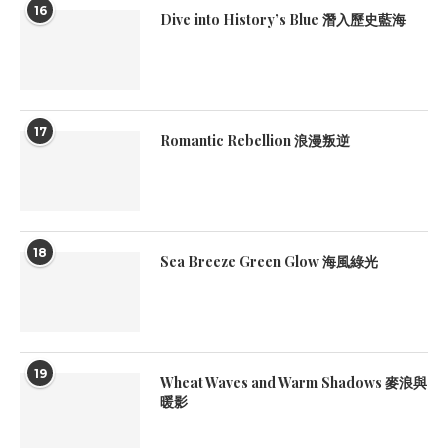
16
Dive into History’s Blue 潛入歷史藍海
17
Romantic Rebellion 浪漫叛逆
18
Sea Breeze Green Glow 海風綠光
19
Wheat Waves and Warm Shadows 麥浪與
暖影