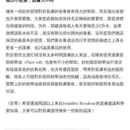
做出小改變，肌膚大不同
擁有一些好的習慣對於肌膚的保養會有很大的幫助，而且做出改變
也不會那麼難。大家想必都知道保持充足睡眠的重要性，那是身體
自我修復的時段。另外，我建議每個人每天要喝至少2升水。如果
身體汲取水份不足，就沒有辦法排出體內的毒素。這些是我們應該
保證的最基本的習慣，我們要在養成這些日常習慣的基礎之上再去
更進一步護膚、去討論護膚品的使用。
對於那些太過忙碌沒有太多時間護膚的人來說，在睡前使用適量面
部精華油（Face oil）也會有不小的幫助。好的面部精華油不僅含
有延緩衰老的抗氧化劑，也含有優質脂肪，帶來對肌膚有益的脂肪
酸。很多人可能對於面部精華油有些抵觸，認為油脂會堵住毛孔，
實際上好的精華油會很容易被肌膚吸收，甚至能控制面部本身油脂
分泌。
《至尊》希望通過閱讀以上來自Jennifer Brodeur的護膚建議和專
業知識，大家可以對肌膚護理擁有一些新的認識！