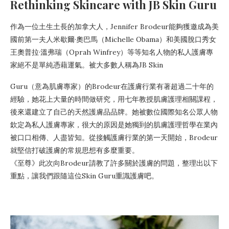
Rethinking
Skincare
with
JB Skin Guru
作為一位土生土長的加拿大人，Jennifer Brodeur能夠獲邀成為美
國前第一夫人米歇爾·奧巴馬（Michelle Obama）和美國脫口秀女
王奧普拉·溫弗瑞（Oprah Winfrey）等等知名人物的私人護膚專
家絕不是單純憑藉運氣。被大多數人稱為JB Skin
Guru（意為肌膚專家）的Brodeur在護膚行業有著超過二十年的
經驗，她花上大量的時間做研究，用七年教授肌膚護理相關課程，
後來還建立了自己的天然護膚品品牌。她被數位國際知名公眾人物
欽定為私人護膚專家，很大的原因是她獨到的肌膚護理哲學在業內
被口口相傳、人盡皆知。從接觸護膚行業的第一天開始，Brodeur
就堅信打破護膚的常規思想有多麼重要。
《至尊》此次向Brodeur請教了許多關於護膚的問題，整理出以下
重點，讓我們跟隨這位Skin Guru重識護膚吧。