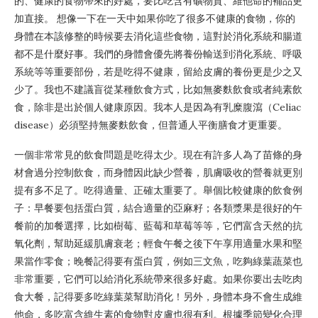
的、健康的食物帶來的好處，要比吃含有礦物質、維他命的補品更
加直接。 想像一下在一天中如果你吃了很多不健康的食物，你的
身體在本該修整的時候要去消化這些食物，這對於消化系統和腸道
都不是什麼好事。我們的身體會優先將養份輸送到消化系統、呼吸
系統等等重要部份，若是吃得不健康，留給皮膚的養份更是少之又
少了。我也不建議盲從某種飲食方式，比如無麥麩飲食或者純素飲
食，除非是出於個人健康原因。我本人是因為有乳糜腹瀉（Celiac
disease）必須堅持無麥麩飲食，但普通人平衡膳食才更重要。
一個非常常見的飲食問題是吃得太少。現在有許多人為了苗條的身
材會過分控制飲食，而身體因此缺少營養，肌膚吸收的營養就更別
提有多不足了。吃得適量、正確太重要了。舉個比較健康的飲食例
子：早餐要包括蛋白質，結合適量的亞麻籽；各類漿果是很好的午
餐前的加餐選擇，比如樹莓、藍莓和草莓等等，它們富含天然的抗
氧化劑，幫助延緩肌膚衰老；輕食午餐之後下午享用適量水果和堅
果當作零食；晚餐記得要有蛋白質，例如三文魚，吃夠綠葉蔬菜也
非常重要，它們可以給消化系統帶來很多好處。如果你要出去吃肉
食大餐，記得要多吃綠葉菜幫助消化！另外，身體本身不會生成維
他命，多吃富含維生素的食物對皮膚也很有利。根據季節變化合理