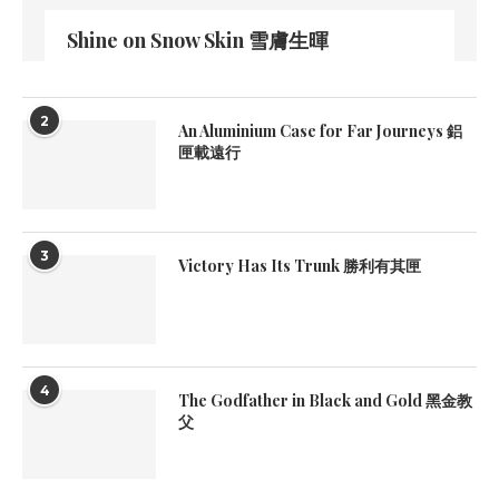
Shine on Snow Skin 雪膚生暉
2
An Aluminium Case for Far Journeys 鋁
匣載遠行
3
Victory Has Its Trunk 勝利有其匣
4
The Godfather in Black and Gold 黑金教
父