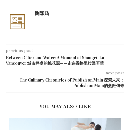
劉穎琦
previous post
Between Cities and Water: A Moment at Shangri-La
Vancouver 城市靜處的桃花源——走進香格里拉溫哥華
next post
The Culinary Chronicles of Publish on Main 探索未來：
Publish on Main的烹飪傳奇
YOU MAY ALSO LIKE