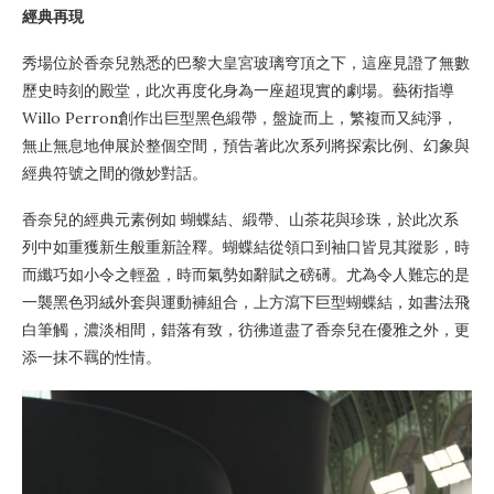
經典再現
秀場位於香奈兒熟悉的巴黎大皇宮玻璃穹頂之下，這座見證了無數
歷史時刻的殿堂，此次再度化身為一座超現實的劇場。藝術指導
Willo Perron創作出巨型黑色緞帶，盤旋而上，繁複而又純淨，
無止無息地伸展於整個空間，預告著此次系列將探索比例、幻象與
經典符號之間的微妙對話。
香奈兒的經典元素例如 蝴蝶結、緞帶、山茶花與珍珠，於此次系
列中如重獲新生般重新詮釋。蝴蝶結從領口到袖口皆見其蹤影，時
而纖巧如小令之輕盈，時而氣勢如辭賦之磅礡。尤為令人難忘的是
一襲黑色羽絨外套與運動褲組合，上方瀉下巨型蝴蝶結，如書法飛
白筆觸，濃淡相間，錯落有致，彷彿道盡了香奈兒在優雅之外，更
添一抹不羈的性情。