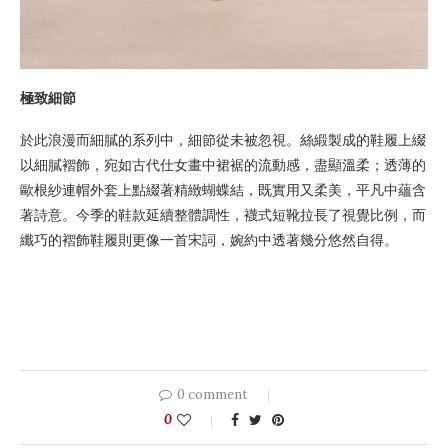
極致細節
於此浪漫而細膩的系列中，細節從未被忽視。絲緞製成的鞋履上綴
以細膩褶飾，宛如古代仕女畫中裙裾的流動感，盡顯溫柔；透薄的
歐根紗連帽外套上點綴著精緻蝴蝶結，既實用又柔美，平凡中蘊含
著詩意。今季的鞋款延續整體調性，襪式短靴拉長了視覺比例，而
纖巧的褶飾鞋履則更像一首宋詞，婉約中透著幾分悠然自得。
0 comment
0