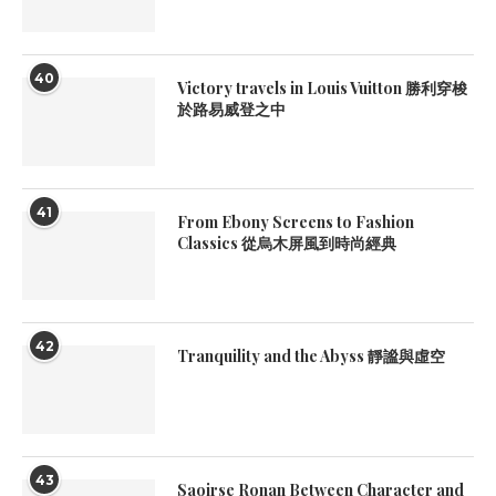
40
Victory travels in Louis Vuitton 勝利穿梭
於路易威登之中
41
From Ebony Screens to Fashion
Classics 從烏木屏風到時尚經典
42
Tranquility and the Abyss 靜謐與虛空
43
Saoirse Ronan Between Character and