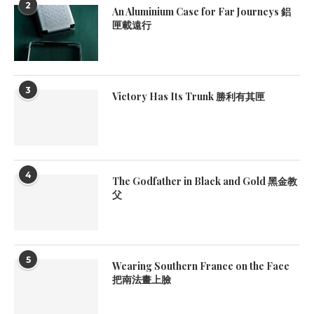
2
An Aluminium Case for Far Journeys 鋁
匣載遠行
3
Victory Has Its Trunk 勝利有其匣
4
The Godfather in Black and Gold 黑金教
父
5
Wearing Southern France on the Face
把南法畫上臉