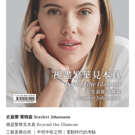
史嘉蕾·喬韓森
Scarlett Johansson
褪盡繁華見本真
Beyond the Glamour
工藝更勝自然
｜
半明半暗之間
｜電動時代的考驗