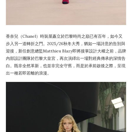
香奈兒（Chanel）時裝屋矗立於巴黎時尚之巔已有百年，如今又
步入另一道轉折之門。2025/26秋冬大秀，猶如一場詩意的告別與
迎接，新任創意總監Matthieu Blazy即將接掌設計大權之前，品牌
內部設計團隊於巴黎大皇宮，再次演繹出一場對經典傳承的深情告
白。既非全然革新，也並非完全守舊，而是於承前啟後之際，呈現
出一種若即若離的浪漫。