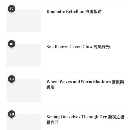
17
Romantic Rebellion 浪漫叛逆
18
Sea Breeze Green Glow 海風綠光
19
Wheat Waves and Warm Shadows 麥浪與
暖影
20
Seeing Ourselves Through Her 凝視之後
是自己