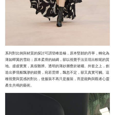
系列對比例與材質的探討可謂登峰造極，原本堅韌的丹寧，轉化為
薄如蟬翼的雪紡；原本柔滑的絲綢，卻以視覺手法呈現出軟呢的質
地。虛虛實實，真假難辨。透明的薄紗層疊於裙襬、外套之上，創
造出夢境般飄渺的錯覺，宛若雲煙，飄忽不定，卻又真實可觸。這
種視覺與質感的對比，使服裝不再只是服裝，而是能夠與觀者心靈
產生共鳴的藝術。