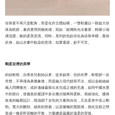
珍珠更不再只是配角，而是化作主體結構，一雙鞋履以一顆超大珍
珠為鞋跟，兼具實用與藝術感，宛如「銀燭秋光冷畫屏，輕羅小扇
撲流螢」般的柔美意境。同時，系列的包款亦化為珍珠串聯，垂掛
於身，如山水畫中點染的意境，似實還虛，妙不可言。
剛柔並濟的美學
斜紋軟呢，自香奈兒創始以來，從未缺席。但於此季，軟呢卻一反
常態，不再僅為典雅象徵，而是融入現代錯視手法，或以金銀絲線
織入閃爍微光，或於邊緣處留出未完成之感的毛邊，如同中國水墨
中的留白，使服裝於嚴謹中多出幾分隨興與柔軟。肩線強化、腰身
收束的輪廓設計，既強調了女性的力量與自信，又在柔美中添上剛
勁。寬大的翻領、細長的剪裁，以及慵懶的寬鬆感，彼此交錯之間
形成一種若即若離的平衡，力量總是蘊藏於溫柔的背後。