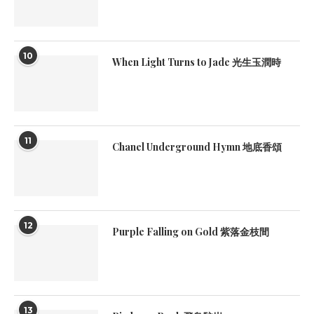
10
When Light Turns to Jade 光生玉潤時
11
Chanel Underground Hymn 地底香頌
12
Purple Falling on Gold 紫落金枝間
13