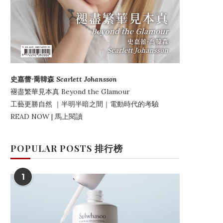
史嘉蕾·喬韓森
Scarlett Johansson
褪盡繁華見本真
Beyond the Glamour
工藝更勝自然
｜
半明半暗之間
｜電動時代的考驗
READ NOW | 馬上閱讀
POPULAR POSTS 排行榜
1