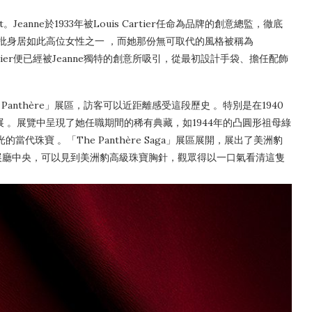
。Jeanne於1933年被Louis Cartier任命為品牌的創意總監，徹底
界首批身居如此高位女性之一 ，而她那份無可取代的風格被稱為
s Cartier便已經被Jeanne獨特的創意所吸引，從最初設計手袋、擔任配飾
 original Panthère」展區，訪客可以近距離感受這段歷史 。特別是在1940
展 。展覽中呈現了她任職期間的稀有典藏，如1944年的凸圓形祖母綠
代珠寶 。「The Panthère Saga」展區展開，展出了美洲豹
展廳中央，可以見到美洲豹高級珠寶胸針，觀眾得以一口氣看清這隻