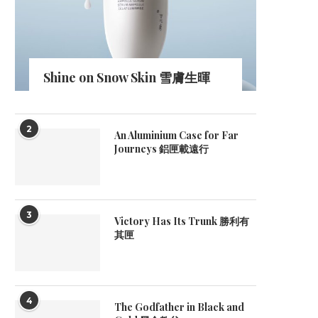
Shine on Snow Skin 雪膚生暉
2
An Aluminium Case for Far
Journeys 鋁匣載遠行
3
Victory Has Its Trunk 勝利有
其匣
4
The Godfather in Black and