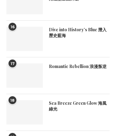
16
Dive into History’s Blue 潛入
歷史藍海
17
Romantic Rebellion 浪漫叛逆
18
Sea Breeze Green Glow 海風
綠光