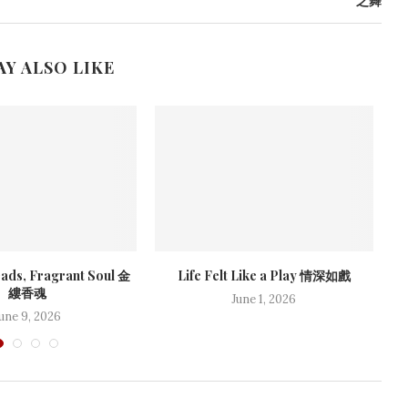
之舞
AY ALSO LIKE
ads, Fragrant Soul 金
Life Felt Like a Play 情深如戲
縷香魂
June 1, 2026
une 9, 2026