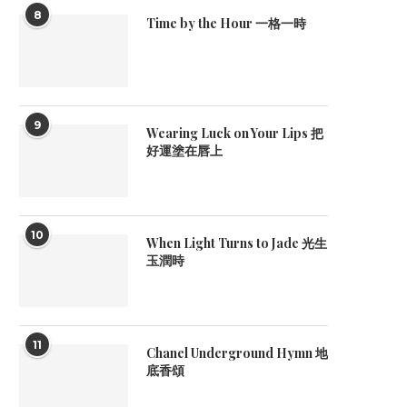
8
Time by the Hour 一格一時
9
Wearing Luck on Your Lips 把
好運塗在唇上
10
When Light Turns to Jade 光生
玉潤時
The Road to Golden 金曲之路
Legacy of Screen Dreams 
March 28, 2026
January 30, 2026
11
Chanel Underground Hymn 地
底香頌