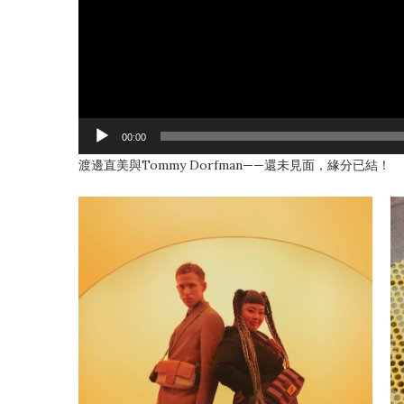
00:00
渡邊直美與Tommy Dorfman——還未見面，緣分已結！