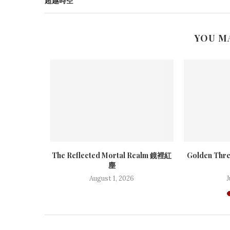
超越時空
YOU M
 經典重生
The Reflected Mortal Realm 鏡裡紅
Golden Thre
塵
25
August 1, 2026
J