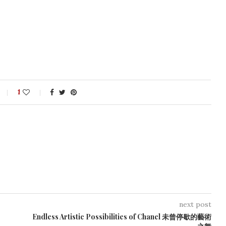
1
next post
Endless Artistic Possibilities of Chanel 未曾停歇的藝術