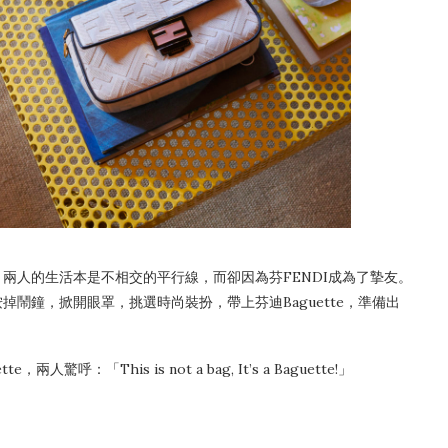
an，兩人的生活本是不相交的平行線，而卻因為芬FENDI成為了摯友。
掉鬧鐘，掀開眼罩，挑選時尚裝扮，帶上芬迪Baguette，準備出
「This is not a bag, It’s a Baguette!」