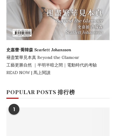
史嘉蕾·喬韓森
Scarlett Johansson
褪盡繁華見本真
Beyond the Glamour
工藝更勝自然
｜
半明半暗之間
｜電動時代的考驗
READ NOW | 馬上閱讀
POPULAR POSTS 排行榜
1