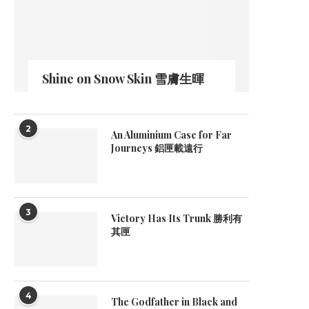
Shine on Snow Skin 雪膚生暉
2
An Aluminium Case for Far
Journeys 鋁匣載遠行
3
Victory Has Its Trunk 勝利有
其匣
4
The Godfather in Black and