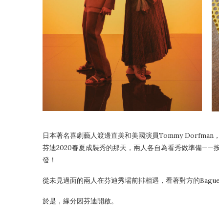
日本著名喜劇藝人渡邊直美和美國演員Tommy Dorfm
芬迪2020春夏成裝秀的那天，兩人各自為看秀做準備——按
發！
從未見過面的兩人在芬迪秀場前排相遇，看著對方的Baguette，兩人驚呼：
於是，緣分因芬迪開啟。