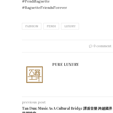
#FendiBaguette
#BaguetteFriendsForever
FASHION
FENDI
LUXURY
0 comment
PURE LUXURY
previous post
Tan Dun: Music As A Cultural Bridge 譚盾音樂 跨越國界