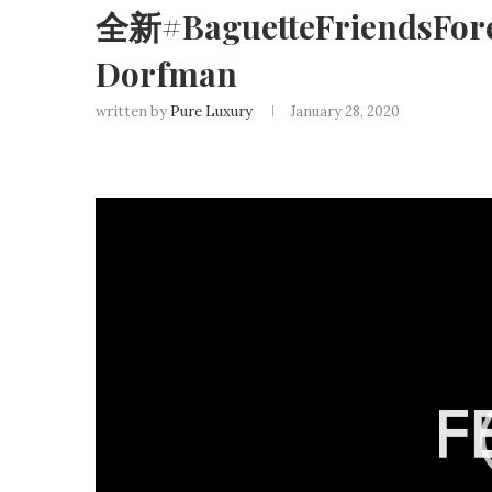
全新#BaguetteFriendsF
Dorfman
written by
Pure Luxury
January 28, 2020
Video
Player